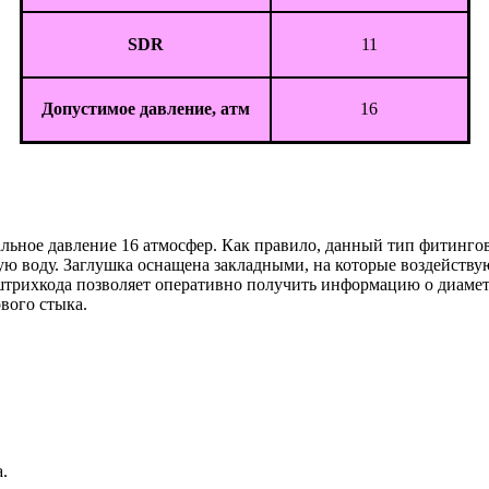
SDR
11
Допустимое давление, атм
16
альное давление 16 атмосфер. Как правило, данный тип фитинго
воду. Заглушка оснащена закладными, на которые воздействуют 
 штрихкода позволяет оперативно получить информацию о диамет
ового стыка.
.