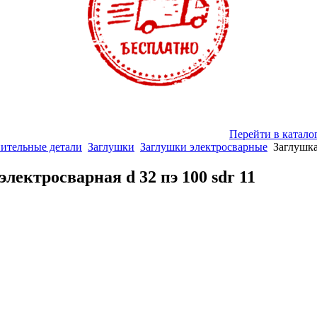
Перейти в катало
ительные детали
Заглушки
Заглушки электросварные
Заглушка
лектросварная d 32 пэ 100 sdr 11