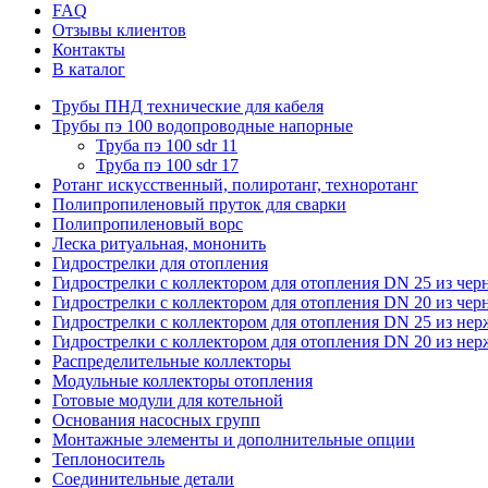
FAQ
Отзывы клиентов
Контакты
В каталог
Трубы ПНД технические для кабеля
Трубы пэ 100 водопроводные напорные
Труба пэ 100 sdr 11
Труба пэ 100 sdr 17
Ротанг искусственный, полиротанг, техноротанг
Полипропиленовый пруток для сварки
Полипропиленовый ворс
Леска ритуальная, мононить
Гидрострелки для отопления
Гидрострелки с коллектором для отопления DN 25 из чер
Гидрострелки с коллектором для отопления DN 20 из чер
Гидрострелки с коллектором для отопления DN 25 из не
Гидрострелки с коллектором для отопления DN 20 из не
Распределительные коллекторы
Модульные коллекторы отопления
Готовые модули для котельной
Основания насосных групп
Монтажные элементы и дополнительные опции
Теплоноситель
Соединительные детали