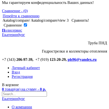
Мы гарантируем конфиденциальность Ваших данных!
Сравнение - (0)
Перейти к сравнению
/katalog/compare/
/katalog/compare/view
3
Сравнить!
Cравнение
П
олисервис
Екатеринбург
Труба ПНД
Гидрострелки и коллекторы отопления
+7 (343)
206-97-39,
+7 (919)
123
-
20-29,
pls96@yandex.ru
Личный кабинет
Вход
Регистрация
В корзине
0
товар(ов)
на сумму -
0
р.
Екатеринбург
О компании