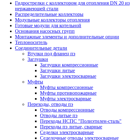
Гидрострелки с коллектором для отопления DN 20 из
нержавеющей стали
Распределительные коллекторы
Модульные коллекторы отопления
Готовые модули для котельной
Основания насосных групп
Монтажные элементы и дополнительные опции
Теплоноситель
Соединительные детали
Втулки под фланец пэ
Заглушки
Заглушки компрессионные
Заглушки литые
Заглушки электросварные
Муфты
Муфты компрессионные
Муфты противопожарные
Муфты электросварные
Переходы, отводы пэ
Отводы компрессионные
Отводы литые пэ
Переходы НСПС "Полиэтилен-сталь"
Переходы пэ литые, сварные
Седелки электросварные
Седелочные отводы электросварные