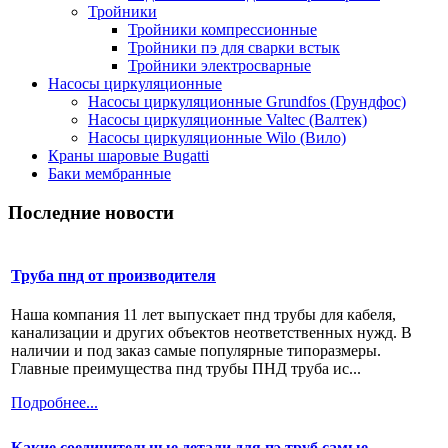
Тройники
Тройники компрессионные
Тройники пэ для сварки встык
Тройники электросварные
Насосы циркуляционные
Насосы циркуляционные Grundfos (Грундфос)
Насосы циркуляционные Valtec (Валтек)
Насосы циркуляционные Wilo (Вило)
Краны шаровые Bugatti
Баки мембранные
Последние новости
Труба пнд от производителя
Наша компания 11 лет выпускает пнд трубы для кабеля,
канализации и других объектов неответственных нужд. В
наличии и под заказ самые популярные типоразмеры.
Главные преимущества пнд трубы ПНД труба ис...
Подробнее...
Какие соединительные детали для пэ труб самые