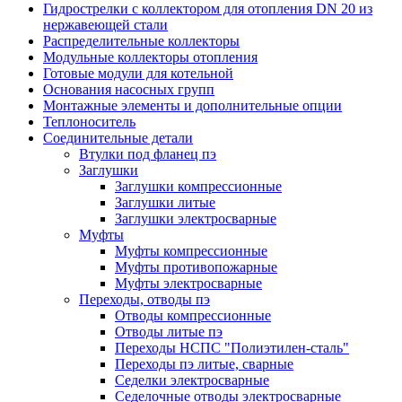
Гидрострелки с коллектором для отопления DN 20 из
нержавеющей стали
Распределительные коллекторы
Модульные коллекторы отопления
Готовые модули для котельной
Основания насосных групп
Монтажные элементы и дополнительные опции
Теплоноситель
Соединительные детали
Втулки под фланец пэ
Заглушки
Заглушки компрессионные
Заглушки литые
Заглушки электросварные
Муфты
Муфты компрессионные
Муфты противопожарные
Муфты электросварные
Переходы, отводы пэ
Отводы компрессионные
Отводы литые пэ
Переходы НСПС "Полиэтилен-сталь"
Переходы пэ литые, сварные
Седелки электросварные
Седелочные отводы электросварные