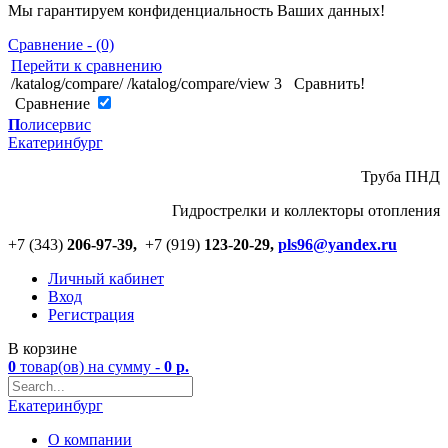
Мы гарантируем конфиденциальность Ваших данных!
Сравнение - (0)
Перейти к сравнению
/katalog/compare/
/katalog/compare/view
3
Сравнить!
Cравнение
П
олисервис
Екатеринбург
Труба ПНД
Гидрострелки и коллекторы отопления
+7 (343)
206-97-39,
+7 (919)
123
-
20-29,
pls96@yandex.ru
Личный кабинет
Вход
Регистрация
В корзине
0
товар(ов)
на сумму -
0
р.
Екатеринбург
О компании