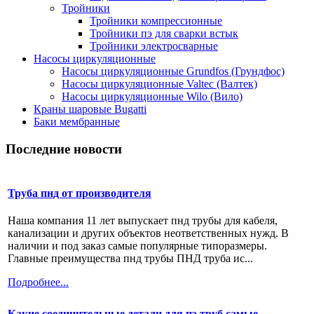
Тройники
Тройники компрессионные
Тройники пэ для сварки встык
Тройники электросварные
Насосы циркуляционные
Насосы циркуляционные Grundfos (Грундфос)
Насосы циркуляционные Valtec (Валтек)
Насосы циркуляционные Wilo (Вило)
Краны шаровые Bugatti
Баки мембранные
Последние новости
Труба пнд от производителя
Наша компания 11 лет выпускает пнд трубы для кабеля,
канализации и других объектов неответственных нужд. В
наличии и под заказ самые популярные типоразмеры.
Главные преимущества пнд трубы ПНД труба ис...
Подробнее...
Какие соединительные детали для пэ труб самые