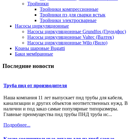
Тройники
Тройники компрессионные
Тройники пэ для сварки встык
Тройники электросварные
Насосы циркуляционные
Насосы циркуляционные Grundfos (Грундфос)
Насосы циркуляционные Valtec (Валтек)
Насосы циркуляционные Wilo (Вило)
Краны шаровые Bugatti
Баки мембранные
Последние новости
Труба пнд от производителя
Наша компания 11 лет выпускает пнд трубы для кабеля,
канализации и других объектов неответственных нужд. В
наличии и под заказ самые популярные типоразмеры.
Главные преимущества пнд трубы ПНД труба ис...
Подробнее...
Какие соединительные детали для пэ труб самые