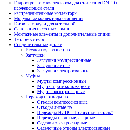
Гидрострелки с коллектором для отопления DN 20 из
нержавеющей стали
Распределительные коллекторы
Модульные коллекторы отопления
Готовые модули для котельной
Основания насосных групп
Монтажные элементы и дополнительные опции
Теплоноситель
Соединительные детали
Втулки под фланец пэ
Заглушки
Заглушки компрессионные
Заглушки литые
Заглушки электросварные
Муфты
Муфты компрессионные
Муфты противопожарные
Муфты электросварные
Переходы, отводы пэ
Отводы компрессионные
Отводы литые пэ
Переходы НСПС "Полиэтилен-сталь"
Переходы пэ литые, сварные
Седелки электросварные
Седелочные отводы электросварные