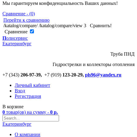
Мы гарантируем конфиденциальность Ваших данных!
Сравнение - (0)
Перейти к сравнению
/katalog/compare/
/katalog/compare/view
3
Сравнить!
Cравнение
П
олисервис
Екатеринбург
Труба ПНД
Гидрострелки и коллекторы отопления
+7 (343)
206-97-39,
+7 (919)
123
-
20-29,
pls96@yandex.ru
Личный кабинет
Вход
Регистрация
В корзине
0
товар(ов)
на сумму -
0
р.
Екатеринбург
О компании