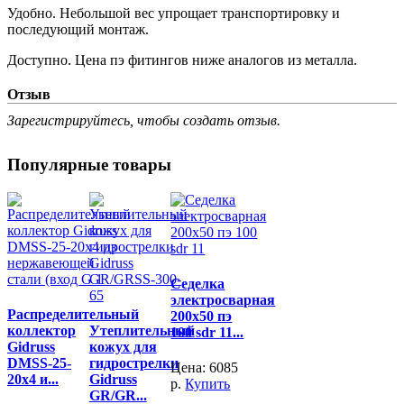
Удобно. Небольшой вес упрощает транспортировку и
последующий монтаж.
Доступно. Цена пэ фитингов ниже аналогов из металла.
Отзыв
Зарегистрируйтесь, чтобы создать отзыв.
Популярные товары
Седелка
электросварная
Распределительный
200x50 пэ
коллектор
Утеплительный
100 sdr 11...
Gidruss
кожух для
DMSS-25-
гидрострелки
Цена:
6085
20x4 и...
Gidruss
р.
Купить
GR/GR...