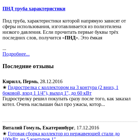
ПНД труба характеристики
Пнд труба, характеристики которой напрямую зависят от
сферы использования, изготавливается из полиэтилена
низкого давления. Если прочитать первые буквы трёх
последних слов, получится «
ПНД
». Это ёмкая
...
Подробнее...
Последние отзывы
Кирилл, Пермь
, 28.12.2016
✬
Гидрострелка с коллектором на 3 контура (2 вниз, 1
боковой, вход 1 1/4"), выход 1'', до 60 кВт
Гидрострелку решил покупать сразу после того, как заказал
котел. Очень наслышан был про ужасы, котор...
Виталий Гомуль, Екатеринбург
, 17.12.2016
✬
Готовая сборка коллектор из нержавеющей стали до
100кВт, на 5 контуров 1"