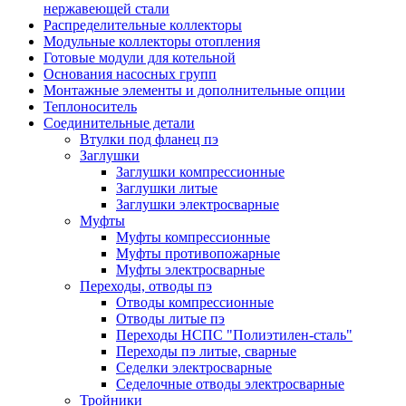
нержавеющей стали
Распределительные коллекторы
Модульные коллекторы отопления
Готовые модули для котельной
Основания насосных групп
Монтажные элементы и дополнительные опции
Теплоноситель
Соединительные детали
Втулки под фланец пэ
Заглушки
Заглушки компрессионные
Заглушки литые
Заглушки электросварные
Муфты
Муфты компрессионные
Муфты противопожарные
Муфты электросварные
Переходы, отводы пэ
Отводы компрессионные
Отводы литые пэ
Переходы НСПС "Полиэтилен-сталь"
Переходы пэ литые, сварные
Седелки электросварные
Седелочные отводы электросварные
Тройники