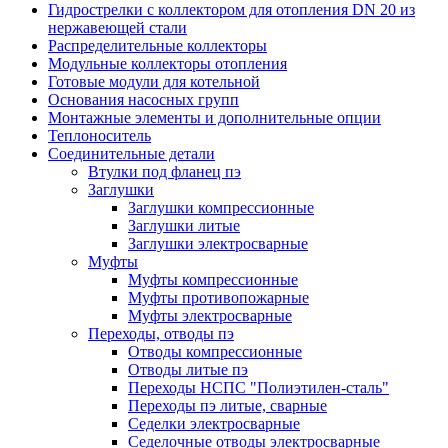
Гидрострелки с коллектором для отопления DN 20 из
нержавеющей стали
Распределительные коллекторы
Модульные коллекторы отопления
Готовые модули для котельной
Основания насосных групп
Монтажные элементы и дополнительные опции
Теплоноситель
Соединительные детали
Втулки под фланец пэ
Заглушки
Заглушки компрессионные
Заглушки литые
Заглушки электросварные
Муфты
Муфты компрессионные
Муфты противопожарные
Муфты электросварные
Переходы, отводы пэ
Отводы компрессионные
Отводы литые пэ
Переходы НСПС "Полиэтилен-сталь"
Переходы пэ литые, сварные
Седелки электросварные
Седелочные отводы электросварные