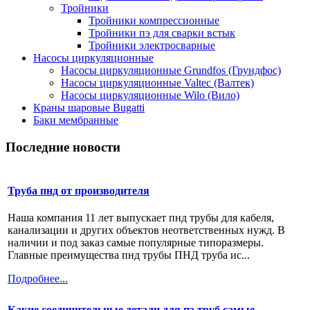
Тройники
Тройники компрессионные
Тройники пэ для сварки встык
Тройники электросварные
Насосы циркуляционные
Насосы циркуляционные Grundfos (Грундфос)
Насосы циркуляционные Valtec (Валтек)
Насосы циркуляционные Wilo (Вило)
Краны шаровые Bugatti
Баки мембранные
Последние новости
Труба пнд от производителя
Наша компания 11 лет выпускает пнд трубы для кабеля,
канализации и других объектов неответственных нужд. В
наличии и под заказ самые популярные типоразмеры.
Главные преимущества пнд трубы ПНД труба ис...
Подробнее...
Какие соединительные детали для пэ труб самые