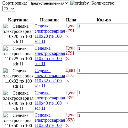
Сортировка:
Количество:
Картинка
Название
Цена
Кол-во
Цена:
Седелка
2791
электросварная
р.
110x20 пэ 100
sdr 11
Цена:
Седелка
2791
электросварная
р.
110x25 пэ 100
sdr 11
Цена:
Седелка
2173
электросварная
р.
110x32 пэ 100
sdr 11
Цена:
Седелка
2355
электросварная
р.
110x40 пэ 100
sdr 11
Цена:
Седелка
3538
электросварная
р.
110x50 пэ 100