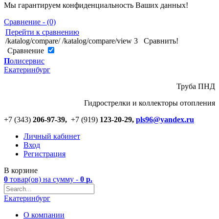
Мы гарантируем конфиденциальность Ваших данных!
Сравнение - (0)
Перейти к сравнению
/katalog/compare/
/katalog/compare/view
3
Сравнить!
Cравнение
П
олисервис
Екатеринбург
Труба ПНД
Гидрострелки и коллекторы отопления
+7 (343)
206-97-39,
+7 (919)
123
-
20-29,
pls96@yandex.ru
Личный кабинет
Вход
Регистрация
В корзине
0
товар(ов)
на сумму -
0
р.
Екатеринбург
О компании