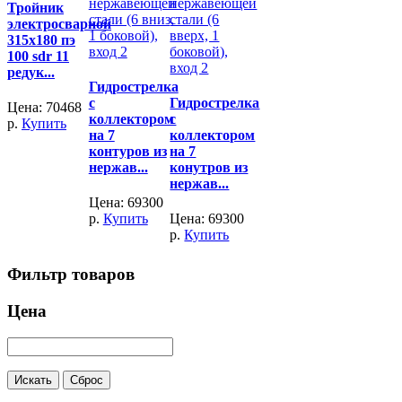
Тройник
электросварной
315х180 пэ
100 sdr 11
редук...
Гидрострелка
с
Гидрострелка
Цена:
70468
коллектором
с
р.
Купить
на 7
коллектором
контуров из
на 7
нержав...
конутров из
нержав...
Цена:
69300
р.
Купить
Цена:
69300
р.
Купить
Фильтр товаров
Цена