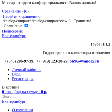
Мы гарантируем конфиденциальность Ваших данных!
Сравнение - (0)
Перейти к сравнению
/katalog/compare/
/katalog/compare/view
3
Сравнить!
Cравнение
П
олисервис
Екатеринбург
Труба ПНД
Гидрострелки и коллекторы отопления
+7 (343)
206-97-39,
+7 (919)
123
-
20-29,
pls96@yandex.ru
Личный кабинет
Вход
Регистрация
В корзине
0
товар(ов)
на сумму -
0
р.
Екатеринбург
О компании