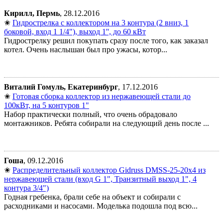
Кирилл, Пермь
, 28.12.2016
✬
Гидрострелка с коллектором на 3 контура (2 вниз, 1
боковой, вход 1 1/4"), выход 1'', до 60 кВт
Гидрострелку решил покупать сразу после того, как заказал
котел. Очень наслышан был про ужасы, котор...
Виталий Гомуль, Екатеринбург
, 17.12.2016
✬
Готовая сборка коллектор из нержавеющей стали до
100кВт, на 5 контуров 1"
Набор практически полный, что очень обрадовало
монтажников. Ребята собирали на следующий день после ...
Гоша
, 09.12.2016
✬
Распределительный коллектор Gidruss DMSS-25-20x4 из
нержавеющей стали (вход G 1", Транзитный выход 1", 4
контура 3/4")
Годная гребенка, брали себе на объект и собирали с
расходниками и насосами. Моделька подошла под всю...