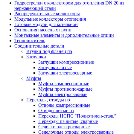
Гидрострелки с коллектором для отопления DN 20 из
нержавеющей стали
Распределительные коллекторы
Модульные коллекторы отопления
Готовые модули для котельной
Основания насосных групп
Монтажные элементы и дополнительные опции
Теплоноситель
Соединительные детали
Втулки под фланец пэ
Заглушки
Заглушки компрессионные
Заглушки литые
Заглушки электросварные
Муфты
Муфты компрессионные
Муфты противопожарные
Муфты электросварные
Переходы, отводы пэ
Отводы компрессионные
Отводы литые пэ
Переходы НСПС "Полиэтилен-сталь"
Переходы пэ литые, сварные
Седелки электросварные
Седелочные отводы электросварные