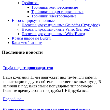
Тройники
Тройники компрессионные
Тройники пэ для сварки встык
Тройники электросварные
Насосы циркуляционные
Насосы циркуляционные Grundfos (Грундфос)
Насосы циркуляционные Valtec (Валтек)
Насосы циркуляционные Wilo (Вило)
Краны шаровые Bugatti
Баки мембранные
Последние новости
Труба пнд от производителя
Наша компания 11 лет выпускает пнд трубы для кабеля,
канализации и других объектов неответственных нужд. В
наличии и под заказ самые популярные типоразмеры.
Главные преимущества пнд трубы ПНД труба ис...
Подробнее...
Какие соединительные детали для пэ труб самые