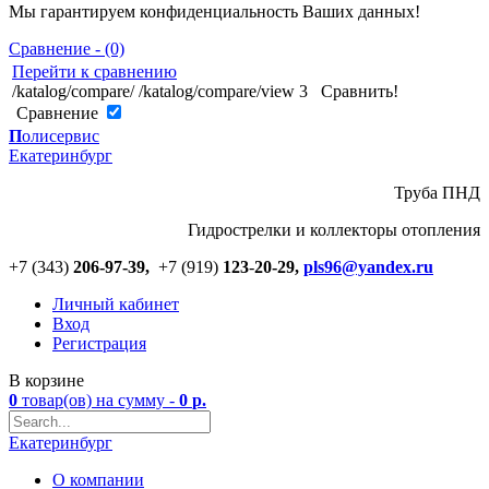
Мы гарантируем конфиденциальность Ваших данных!
Сравнение - (0)
Перейти к сравнению
/katalog/compare/
/katalog/compare/view
3
Сравнить!
Cравнение
П
олисервис
Екатеринбург
Труба ПНД
Гидрострелки и коллекторы отопления
+7 (343)
206-97-39,
+7 (919)
123
-
20-29,
pls96@yandex.ru
Личный кабинет
Вход
Регистрация
В корзине
0
товар(ов)
на сумму -
0
р.
Екатеринбург
О компании