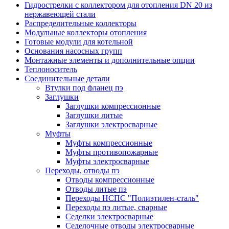
Гидрострелки с коллектором для отопления DN 20 из
нержавеющей стали
Распределительные коллекторы
Модульные коллекторы отопления
Готовые модули для котельной
Основания насосных групп
Монтажные элементы и дополнительные опции
Теплоноситель
Соединительные детали
Втулки под фланец пэ
Заглушки
Заглушки компрессионные
Заглушки литые
Заглушки электросварные
Муфты
Муфты компрессионные
Муфты противопожарные
Муфты электросварные
Переходы, отводы пэ
Отводы компрессионные
Отводы литые пэ
Переходы НСПС "Полиэтилен-сталь"
Переходы пэ литые, сварные
Седелки электросварные
Седелочные отводы электросварные