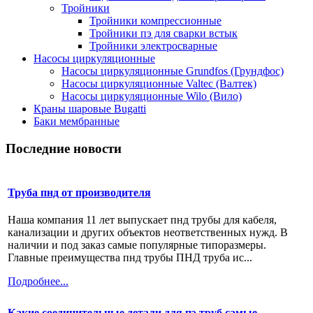
Тройники
Тройники компрессионные
Тройники пэ для сварки встык
Тройники электросварные
Насосы циркуляционные
Насосы циркуляционные Grundfos (Грундфос)
Насосы циркуляционные Valtec (Валтек)
Насосы циркуляционные Wilo (Вило)
Краны шаровые Bugatti
Баки мембранные
Последние новости
Труба пнд от производителя
Наша компания 11 лет выпускает пнд трубы для кабеля,
канализации и других объектов неответственных нужд. В
наличии и под заказ самые популярные типоразмеры.
Главные преимущества пнд трубы ПНД труба ис...
Подробнее...
Какие соединительные детали для пэ труб самые