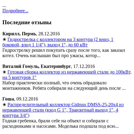
...
Подробнее...
Последние отзывы
Кирилл, Пермь
, 28.12.2016
✬
Гидрострелка с коллектором на 3 контура (2 вниз, 1
боковой, вход 1 1/4"), выход 1'', до 60 кВт
Гидрострелку решил покупать сразу после того, как заказал
котел. Очень наслышан был про ужасы, котор...
Виталий Гомуль, Екатеринбург
, 17.12.2016
✬
Готовая сборка коллектор из нержавеющей стали до 100кВт,
на 5 контуров 1"
Набор практически полный, что очень обрадовало
монтажников. Ребята собирали на следующий день после ...
Гоша
, 09.12.2016
✬
Распределительный коллектор Gidruss DMSS-25-20x4 из
нержавеющей стали (вход G 1", Транзитный выход 1", 4
контура 3/4")
Годная гребенка, брали себе на объект и собирали с
расходниками и насосами. Моделька подошла под всю...