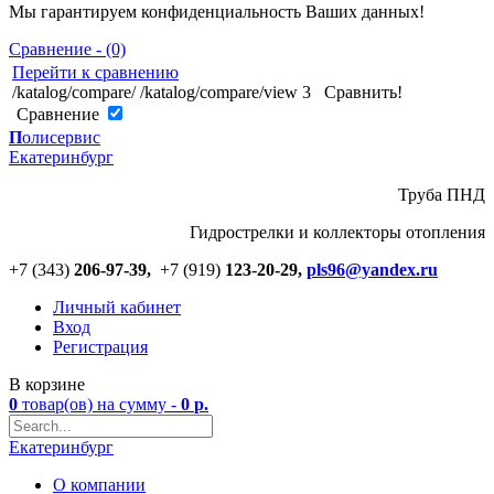
Мы гарантируем конфиденциальность Ваших данных!
Сравнение - (0)
Перейти к сравнению
/katalog/compare/
/katalog/compare/view
3
Сравнить!
Cравнение
П
олисервис
Екатеринбург
Труба ПНД
Гидрострелки и коллекторы отопления
+7 (343)
206-97-39,
+7 (919)
123
-
20-29,
pls96@yandex.ru
Личный кабинет
Вход
Регистрация
В корзине
0
товар(ов)
на сумму -
0
р.
Екатеринбург
О компании