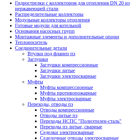
Гидрострелки с коллектором для отопления DN 20 из
нержавеющей стали
Распределительные коллекторы
Модульные коллекторы отопления
Готовые модули для котельной
Основания насосных групп
Монтажные элементы и дополнительные опции
Теплоноситель
Соединительные детали
Втулки под фланец пэ
Заглушки
Заглушки компрессионные
Заглушки литые
Заглушки электросварные
Муфты
Муфты компрессионные
Муфты противопожарные
Муфты электросварные
Переходы, отводы пэ
Отводы компрессионные
Отводы литые пэ
Переходы НСПС "Полиэтилен-сталь"
Переходы пэ литые, сварные
Седелки электросварные
Седелочные отводы электросварные