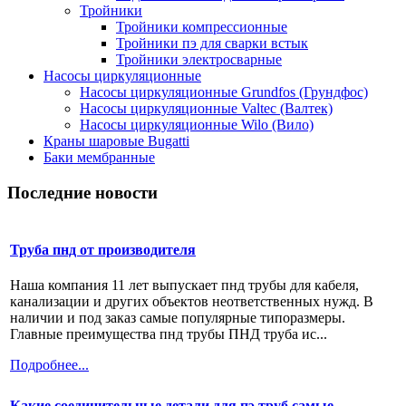
Тройники
Тройники компрессионные
Тройники пэ для сварки встык
Тройники электросварные
Насосы циркуляционные
Насосы циркуляционные Grundfos (Грундфос)
Насосы циркуляционные Valtec (Валтек)
Насосы циркуляционные Wilo (Вило)
Краны шаровые Bugatti
Баки мембранные
Последние новости
Труба пнд от производителя
Наша компания 11 лет выпускает пнд трубы для кабеля,
канализации и других объектов неответственных нужд. В
наличии и под заказ самые популярные типоразмеры.
Главные преимущества пнд трубы ПНД труба ис...
Подробнее...
Какие соединительные детали для пэ труб самые