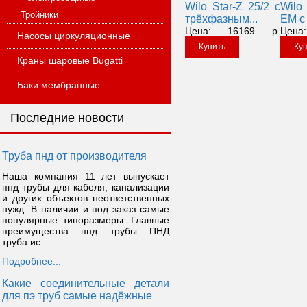
Wilo Star-Z 25/2 с
Wilo
Тройники
трёхфазным...
EM с 
Цена:
16169
р.
Цена:
Насосы циркуляционные
Купить
Ку
Краны шаровые Bugatti
Баки мембранные
Последние новости
Труба пнд от производителя
Наша компания 11 лет выпускает
пнд трубы для кабеля, канализации
и других объектов неответственных
нужд. В наличии и под заказ самые
популярные типоразмеры. Главные
преимущества пнд трубы ПНД
труба ис...
Подробнее...
Какие соединительные детали
для пэ труб самые надёжные