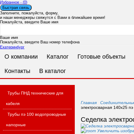
Избранное - (
0
)
Быстрая связь
Заполните, пожалуйста, форму,
и наши менеджеры свяжутся с Вами в ближайшее время!
Пожалуйста, введите Ваше имя
Ваше имя
Пожалуйста, введите Ваш номер телефона
Екатеринбург
О компании
Каталог
Готовые объекты
Ваш номер телефона
Пожалуйста, введите Ваш адрес электронной почты
Ошибка в адресе п
Контакты
В каталог
Ваш E-mail
Пожалуйста, введите Ваше сообщение
Трубы ПНД технические для
Главная
Соединительны
кабеля
электросварная 140x25 пэ 
Трубы пэ 100 водопроводные
Сообщение
Седелка электрос
напорные
Увеличить изобр