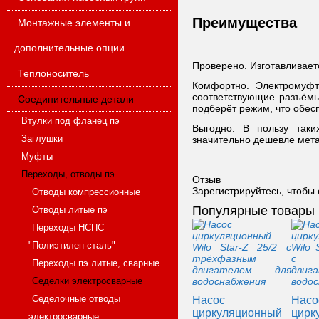
Преимущества
Монтажные элементы и
дополнительные опции
Проверено. Изготавливаетс
Теплоноситель
Комфортно. Электромуфт
соответствующие разъёмы 
Соединительные детали
подберёт режим, что обес
Втулки под фланец пэ
Выгодно. В пользу таки
Заглушки
значительно дешевле мета
Муфты
Переходы, отводы пэ
Отзыв
Зарегистрируйтесь, чтобы 
Отводы компрессионные
Популярные товары
Отводы литые пэ
Переходы НСПС
"Полиэтилен-сталь"
Переходы пэ литые, сварные
Седелки электросварные
Седелочные отводы
Насос
Насо
циркуляционный
цирк
электросварные