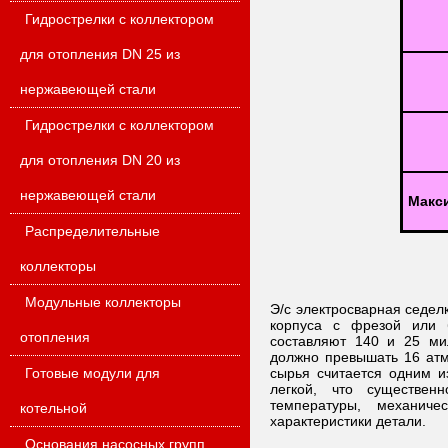
Гидрострелки с коллектором
для отопления DN 25 из
нержавеющей стали
Гидрострелки с коллектором
для отопления DN 20 из
нержавеющей стали
Макс
Распределительные
коллекторы
Модульные коллекторы
Э/с электросварная седел
корпуса с фрезой или б
отопления
составляют 140 и 25 ми
должно превышать 16 атм
Готовые модули для
сырья считается одним и
легкой, что существен
температуры, механиче
котельной
характеристики детали.
Основания насосных групп