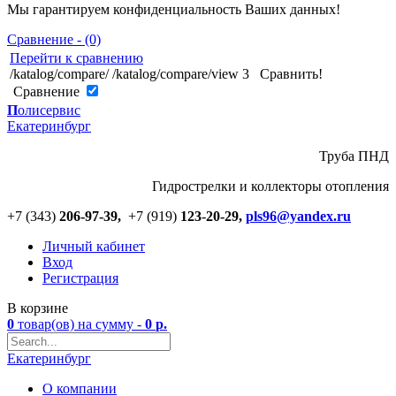
Мы гарантируем конфиденциальность Ваших данных!
Сравнение - (0)
Перейти к сравнению
/katalog/compare/
/katalog/compare/view
3
Сравнить!
Cравнение
П
олисервис
Екатеринбург
Труба ПНД
Гидрострелки и коллекторы отопления
+7 (343)
206-97-39,
+7 (919)
123
-
20-29,
pls96@yandex.ru
Личный кабинет
Вход
Регистрация
В корзине
0
товар(ов)
на сумму -
0
р.
Екатеринбург
О компании