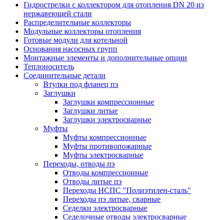
Гидрострелки с коллектором для отопления DN 20 из
нержавеющей стали
Распределительные коллекторы
Модульные коллекторы отопления
Готовые модули для котельной
Основания насосных групп
Монтажные элементы и дополнительные опции
Теплоноситель
Соединительные детали
Втулки под фланец пэ
Заглушки
Заглушки компрессионные
Заглушки литые
Заглушки электросварные
Муфты
Муфты компрессионные
Муфты противопожарные
Муфты электросварные
Переходы, отводы пэ
Отводы компрессионные
Отводы литые пэ
Переходы НСПС "Полиэтилен-сталь"
Переходы пэ литые, сварные
Седелки электросварные
Седелочные отводы электросварные