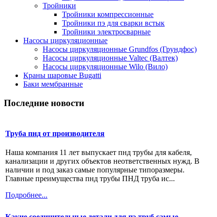
Тройники
Тройники компрессионные
Тройники пэ для сварки встык
Тройники электросварные
Насосы циркуляционные
Насосы циркуляционные Grundfos (Грундфос)
Насосы циркуляционные Valtec (Валтек)
Насосы циркуляционные Wilo (Вило)
Краны шаровые Bugatti
Баки мембранные
Последние новости
Труба пнд от производителя
Наша компания 11 лет выпускает пнд трубы для кабеля,
канализации и других объектов неответственных нужд. В
наличии и под заказ самые популярные типоразмеры.
Главные преимущества пнд трубы ПНД труба ис...
Подробнее...
Какие соединительные детали для пэ труб самые