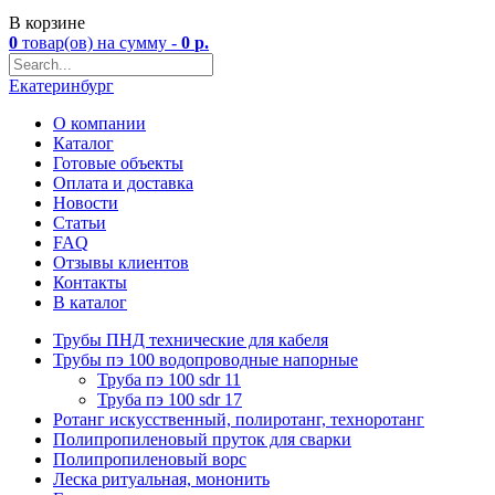
В корзине
0
товар(ов)
на сумму -
0
р.
Екатеринбург
О компании
Каталог
Готовые объекты
Оплата и доставка
Новости
Статьи
FAQ
Отзывы клиентов
Контакты
В каталог
Трубы ПНД технические для кабеля
Трубы пэ 100 водопроводные напорные
Труба пэ 100 sdr 11
Труба пэ 100 sdr 17
Ротанг искусственный, полиротанг, техноротанг
Полипропиленовый пруток для сварки
Полипропиленовый ворс
Леска ритуальная, мононить