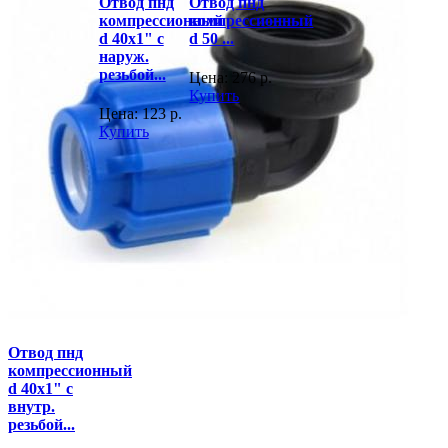
Отвод пнд
Отвод пнд
компрессионный
компрессионный
d 40x1" с
d 50 ...
наруж.
резьбой...
Цена:
276
р.
Купить
Цена:
123
р.
Купить
Отвод пнд
компрессионный
d 40x1" с
внутр.
резьбой...