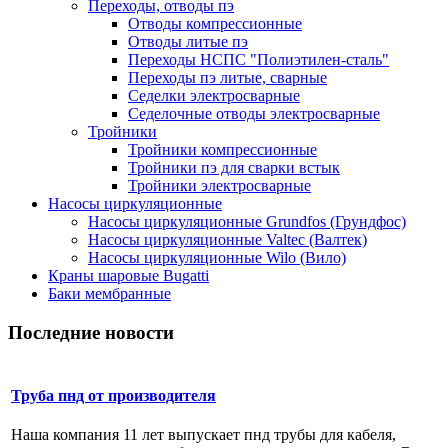
Переходы, отводы пэ
Отводы компрессионные
Отводы литые пэ
Переходы НСПС "Полиэтилен-сталь"
Переходы пэ литые, сварные
Седелки электросварные
Седелочные отводы электросварные
Тройники
Тройники компрессионные
Тройники пэ для сварки встык
Тройники электросварные
Насосы циркуляционные
Насосы циркуляционные Grundfos (Грундфос)
Насосы циркуляционные Valtec (Валтек)
Насосы циркуляционные Wilo (Вило)
Краны шаровые Bugatti
Баки мембранные
Последние новости
Труба пнд от производителя
Наша компания 11 лет выпускает пнд трубы для кабеля,