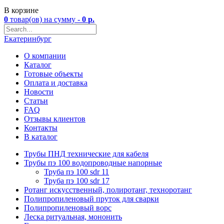
В корзине
0
товар(ов)
на сумму -
0
р.
Екатеринбург
О компании
Каталог
Готовые объекты
Оплата и доставка
Новости
Статьи
FAQ
Отзывы клиентов
Контакты
В каталог
Трубы ПНД технические для кабеля
Трубы пэ 100 водопроводные напорные
Труба пэ 100 sdr 11
Труба пэ 100 sdr 17
Ротанг искусственный, полиротанг, техноротанг
Полипропиленовый пруток для сварки
Полипропиленовый ворс
Леска ритуальная, мононить