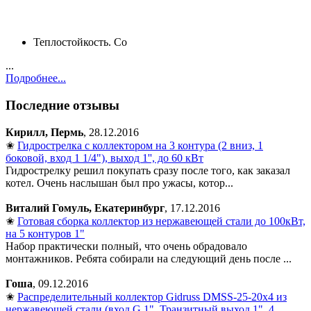
Теплостойкость. Со
...
Подробнее...
Последние отзывы
Кирилл, Пермь
, 28.12.2016
✬
Гидрострелка с коллектором на 3 контура (2 вниз, 1
боковой, вход 1 1/4"), выход 1'', до 60 кВт
Гидрострелку решил покупать сразу после того, как заказал
котел. Очень наслышан был про ужасы, котор...
Виталий Гомуль, Екатеринбург
, 17.12.2016
✬
Готовая сборка коллектор из нержавеющей стали до 100кВт,
на 5 контуров 1"
Набор практически полный, что очень обрадовало
монтажников. Ребята собирали на следующий день после ...
Гоша
, 09.12.2016
✬
Распределительный коллектор Gidruss DMSS-25-20x4 из
нержавеющей стали (вход G 1", Транзитный выход 1", 4