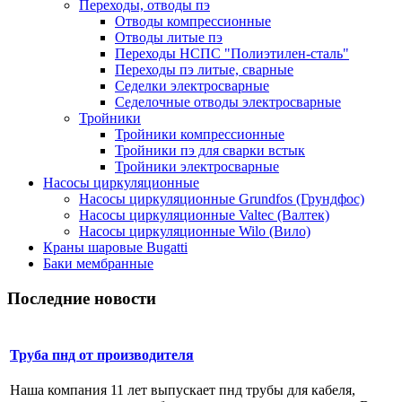
Переходы, отводы пэ
Отводы компрессионные
Отводы литые пэ
Переходы НСПС "Полиэтилен-сталь"
Переходы пэ литые, сварные
Седелки электросварные
Седелочные отводы электросварные
Тройники
Тройники компрессионные
Тройники пэ для сварки встык
Тройники электросварные
Насосы циркуляционные
Насосы циркуляционные Grundfos (Грундфос)
Насосы циркуляционные Valtec (Валтек)
Насосы циркуляционные Wilo (Вило)
Краны шаровые Bugatti
Баки мембранные
Последние новости
Труба пнд от производителя
Наша компания 11 лет выпускает пнд трубы для кабеля,