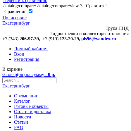
Перейти к сравнению
/katalog/compare/
/katalog/compare/view
3
Сравнить!
Cравнение
П
олисервис
Екатеринбург
Труба ПНД
Гидрострелки и коллекторы отопления
+7 (343)
206-97-39,
+7 (919)
123
-
20-29,
pls96@yandex.ru
Личный кабинет
Вход
Регистрация
В корзине
0
товар(ов)
на сумму -
0
р.
Екатеринбург
О компании
Каталог
Готовые объекты
Оплата и доставка
Новости
Статьи
FAQ