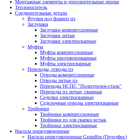
Монтажные элементы и дополнительные опции
Теплоноситель
Соединительные детали
Втулки под фланец пэ
Заглушки
Заглушки компрессионные
Заглушки литые
Заглушки электросварные
Муфты
Муфты компрессионные
Муфты противопожарные
Муфты электросварные
Переходы, отводы пэ
Отводы компрессионные
Отводы литые пэ
Переходы НСПС "Полиэтилен-сталь"
Переходы пэ литые, сварные
Седелки электросварные
Седелочные отводы электросварные
Тройники
Тройники компрессионные
Тройники пэ для сварки встык
Тройники электросварные
Насосы циркуляционные
Насосы циркуляционные Grundfos (Грундфос)