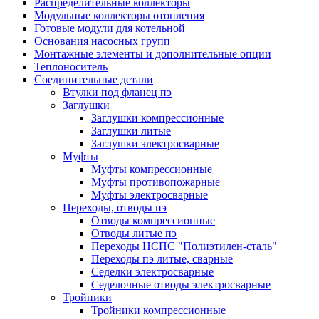
Распределительные коллекторы
Модульные коллекторы отопления
Готовые модули для котельной
Основания насосных групп
Монтажные элементы и дополнительные опции
Теплоноситель
Соединительные детали
Втулки под фланец пэ
Заглушки
Заглушки компрессионные
Заглушки литые
Заглушки электросварные
Муфты
Муфты компрессионные
Муфты противопожарные
Муфты электросварные
Переходы, отводы пэ
Отводы компрессионные
Отводы литые пэ
Переходы НСПС "Полиэтилен-сталь"
Переходы пэ литые, сварные
Седелки электросварные
Седелочные отводы электросварные
Тройники
Тройники компрессионные