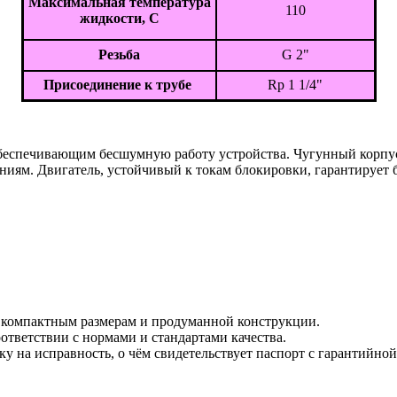
Максимальная температура
110
жидкости, С
Резьба
G 2"
Присоединение к трубе
Rp 1 1/4"
 обеспечивающим бесшумную работу устройства. Чугунный корпу
иям. Двигатель, устойчивый к токам блокировки, гарантирует б
я компактным размерам и продуманной конструкции.
ответствии с нормами и стандартами качества.
у на исправность, о чём свидетельствует паспорт с гарантийно