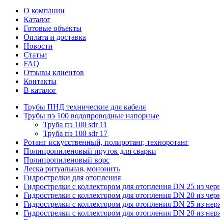
О компании
Каталог
Готовые объекты
Оплата и доставка
Новости
Статьи
FAQ
Отзывы клиентов
Контакты
В каталог
Трубы ПНД технические для кабеля
Трубы пэ 100 водопроводные напорные
Труба пэ 100 sdr 11
Труба пэ 100 sdr 17
Ротанг искусственный, полиротанг, техноротанг
Полипропиленовый пруток для сварки
Полипропиленовый ворс
Леска ритуальная, мононить
Гидрострелки для отопления
Гидрострелки с коллектором для отопления DN 25 из чер
Гидрострелки с коллектором для отопления DN 20 из чер
Гидрострелки с коллектором для отопления DN 25 из не
Гидрострелки с коллектором для отопления DN 20 из не