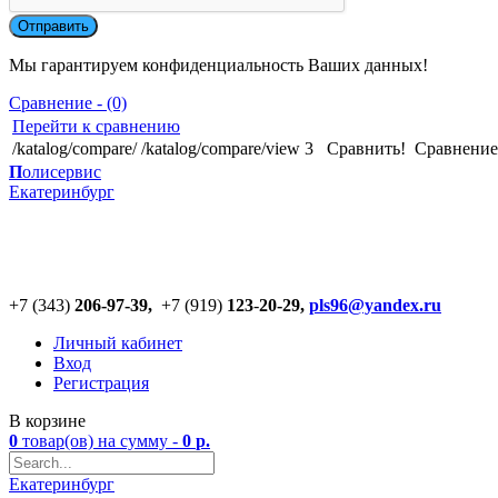
Мы гарантируем конфиденциальность Ваших данных!
Сравнение - (0)
Перейти к сравнению
/katalog/compare/
/katalog/compare/view
3
Сравнить!
Cравнение
П
олисервис
Екатеринбург
+7 (343)
206-97-39,
+7 (919)
123
-
20-29,
pls96@yandex.ru
Личный кабинет
Вход
Регистрация
В корзине
0
товар(ов)
на сумму -
0
р.
Екатеринбург