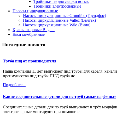
Тройники пэ для сварки встык
Тройники электросварные
Насосы циркуляционные
Насосы циркуляционные Grundfos (Грундфос)
Насосы циркуляционные Valtec (Валтек)
Насосы циркуляционные Wilo (Вило)
Краны шаровые Bugatti
Баки мембранные
Последние новости
Труба пнд от производителя
Наша компания 11 лет выпускает пнд трубы для кабеля, канал
преимущества пнд трубы ПНД труба ис...
Подробнее...
Какие соединительные детали для пэ труб самые надёжные
Соединительные детали для пэ труб выпускают в трёх модифи
электросварные монтируют при помощи с...