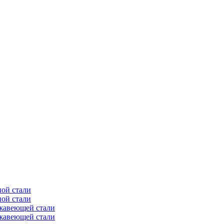
ной стали
ной стали
ржавеющей стали
ржавеющей стали