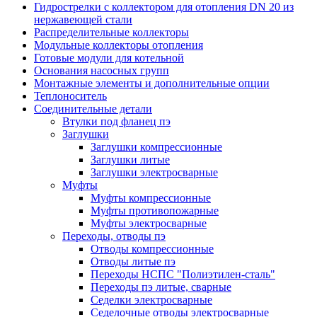
Гидрострелки с коллектором для отопления DN 20 из
нержавеющей стали
Распределительные коллекторы
Модульные коллекторы отопления
Готовые модули для котельной
Основания насосных групп
Монтажные элементы и дополнительные опции
Теплоноситель
Соединительные детали
Втулки под фланец пэ
Заглушки
Заглушки компрессионные
Заглушки литые
Заглушки электросварные
Муфты
Муфты компрессионные
Муфты противопожарные
Муфты электросварные
Переходы, отводы пэ
Отводы компрессионные
Отводы литые пэ
Переходы НСПС "Полиэтилен-сталь"
Переходы пэ литые, сварные
Седелки электросварные
Седелочные отводы электросварные