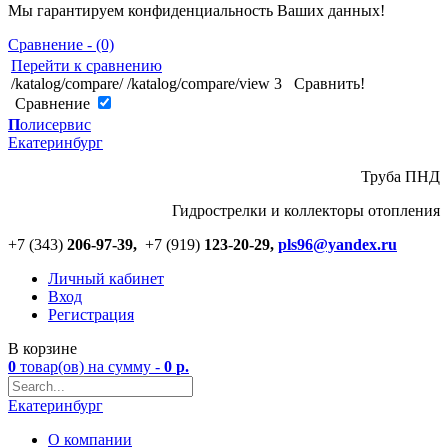
Мы гарантируем конфиденциальность Ваших данных!
Сравнение - (0)
Перейти к сравнению
/katalog/compare/
/katalog/compare/view
3
Сравнить!
Cравнение
П
олисервис
Екатеринбург
Труба ПНД
Гидрострелки и коллекторы отопления
+7 (343)
206-97-39,
+7 (919)
123
-
20-29,
pls96@yandex.ru
Личный кабинет
Вход
Регистрация
В корзине
0
товар(ов)
на сумму -
0
р.
Екатеринбург
О компании