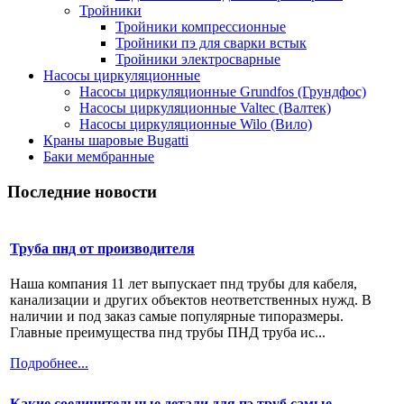
Тройники
Тройники компрессионные
Тройники пэ для сварки встык
Тройники электросварные
Насосы циркуляционные
Насосы циркуляционные Grundfos (Грундфос)
Насосы циркуляционные Valtec (Валтек)
Насосы циркуляционные Wilo (Вило)
Краны шаровые Bugatti
Баки мембранные
Последние новости
Труба пнд от производителя
Наша компания 11 лет выпускает пнд трубы для кабеля,
канализации и других объектов неответственных нужд. В
наличии и под заказ самые популярные типоразмеры.
Главные преимущества пнд трубы ПНД труба ис...
Подробнее...
Какие соединительные детали для пэ труб самые