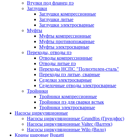
Втулки под фланец пэ
Заглушки
Заглушки компрессионные
Заглушки литые
Заглушки электросварные
Муфты
Муфты компрессионные
Муфты противопожарные
Муфты электросварные
Переходы, отводы пэ
Отводы компрессионные
Отводы литые пэ
Переходы НСПС "Полиэтилен-сталь"
Переходы пэ литые, сварные
Седелки электросварные
Седелочные отводы электросварные
Тройники
Тройники компрессионные
Тройники пэ для сварки встык
Тройники электросварные
Насосы циркуляционные
Насосы циркуляционные Grundfos (Грундфос)
Насосы циркуляционные Valtec (Валтек)
Насосы циркуляционные Wilo (Вило)
Краны шаровые Bugatti