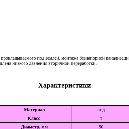
, прокладываемого под землей, монтажа безнапорной канализации
тилена низкого давления вторичной переработки.
Характеристики
Материал
пнд
Класс
т
Диаметр, мм
50