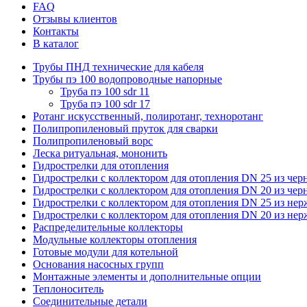
FAQ
Отзывы клиентов
Контакты
В каталог
Трубы ПНД технические для кабеля
Трубы пэ 100 водопроводные напорные
Труба пэ 100 sdr 11
Труба пэ 100 sdr 17
Ротанг искусственный, полиротанг, техноротанг
Полипропиленовый пруток для сварки
Полипропиленовый ворс
Леска ритуальная, мононить
Гидрострелки для отопления
Гидрострелки с коллектором для отопления DN 25 из чер
Гидрострелки с коллектором для отопления DN 20 из чер
Гидрострелки с коллектором для отопления DN 25 из не
Гидрострелки с коллектором для отопления DN 20 из не
Распределительные коллекторы
Модульные коллекторы отопления
Готовые модули для котельной
Основания насосных групп
Монтажные элементы и дополнительные опции
Теплоноситель
Соединительные детали