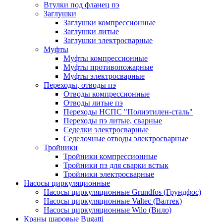
Втулки под фланец пэ
Заглушки
Заглушки компрессионные
Заглушки литые
Заглушки электросварные
Муфты
Муфты компрессионные
Муфты противопожарные
Муфты электросварные
Переходы, отводы пэ
Отводы компрессионные
Отводы литые пэ
Переходы НСПС "Полиэтилен-сталь"
Переходы пэ литые, сварные
Седелки электросварные
Седелочные отводы электросварные
Тройники
Тройники компрессионные
Тройники пэ для сварки встык
Тройники электросварные
Насосы циркуляционные
Насосы циркуляционные Grundfos (Грундфос)
Насосы циркуляционные Valtec (Валтек)
Насосы циркуляционные Wilo (Вило)
Краны шаровые Bugatti