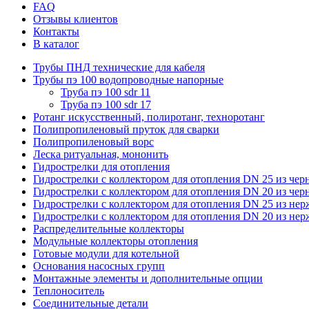
FAQ
Отзывы клиентов
Контакты
В каталог
Трубы ПНД технические для кабеля
Трубы пэ 100 водопроводные напорные
Труба пэ 100 sdr 11
Труба пэ 100 sdr 17
Ротанг искусственный, полиротанг, техноротанг
Полипропиленовый пруток для сварки
Полипропиленовый ворс
Леска ритуальная, мононить
Гидрострелки для отопления
Гидрострелки с коллектором для отопления DN 25 из чер
Гидрострелки с коллектором для отопления DN 20 из чер
Гидрострелки с коллектором для отопления DN 25 из не
Гидрострелки с коллектором для отопления DN 20 из не
Распределительные коллекторы
Модульные коллекторы отопления
Готовые модули для котельной
Основания насосных групп
Монтажные элементы и дополнительные опции
Теплоноситель
Соединительные детали