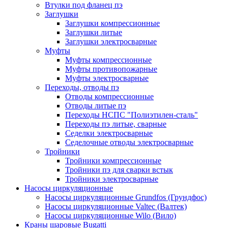
Втулки под фланец пэ
Заглушки
Заглушки компрессионные
Заглушки литые
Заглушки электросварные
Муфты
Муфты компрессионные
Муфты противопожарные
Муфты электросварные
Переходы, отводы пэ
Отводы компрессионные
Отводы литые пэ
Переходы НСПС "Полиэтилен-сталь"
Переходы пэ литые, сварные
Седелки электросварные
Седелочные отводы электросварные
Тройники
Тройники компрессионные
Тройники пэ для сварки встык
Тройники электросварные
Насосы циркуляционные
Насосы циркуляционные Grundfos (Грундфос)
Насосы циркуляционные Valtec (Валтек)
Насосы циркуляционные Wilo (Вило)
Краны шаровые Bugatti