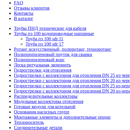
FAQ
Отзывы клиентов
Контакты
В каталог
Трубы ПНД технические для кабеля
Трубы пэ 100 водопроводные напорные
Труба пэ 100 sdr 11
Труба пэ 100 sdr 17
Ротанг искусственный, полиротанг, техноротанг
Полипропиленовый пруток для сварки
Полипропиленовый ворс
Леска ритуальная, мононить
Гидрострелки для отопления
Гидрострелки с коллектором для отопления DN 25 из чер
Гидрострелки с коллектором для отопления DN 20 из чер
Гидрострелки с коллектором для отопления DN 25 из не
Гидрострелки с коллектором для отопления DN 20 из не
Распределительные коллекторы
Модульные коллекторы отопления
Готовые модули для котельной
Основания насосных групп
Монтажные элементы и дополнительные опции
Теплоноситель
Соединительные детали