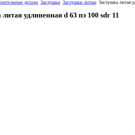
нительные детали
Заглушки
Заглушки литые
Заглушка литая у
литая удлиненная d 63 пэ 100 sdr 11