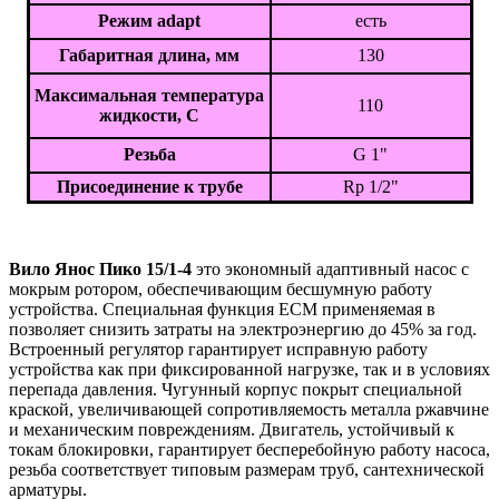
Режим adapt
есть
Габаритная длина, мм
130
Максимальная температура
110
жидкости, С
Резьба
G 1"
Присоединение к трубе
Rp 1/2"
Вило Янос Пико 15/1-4
это экономный адаптивный насос с
мокрым ротором, обеспечивающим бесшумную работу
устройства. Специальная функция ECM применяемая в
позволяет снизить затраты на электроэнергию до 45% за год.
Встроенный регулятор гарантирует исправную работу
устройства как при фиксированной нагрузке, так и в условиях
перепада давления. Чугунный корпус покрыт специальной
краской, увеличивающей сопротивляемость металла ржавчине
и механическим повреждениям. Двигатель, устойчивый к
токам блокировки, гарантирует бесперебойную работу насоса,
резьба соответствует типовым размерам труб, сантехнической
арматуры.