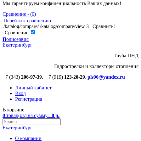
Мы гарантируем конфиденциальность Ваших данных!
Сравнение - (0)
Перейти к сравнению
/katalog/compare/
/katalog/compare/view
3
Сравнить!
Cравнение
П
олисервис
Екатеринбург
Труба ПНД
Гидрострелки и коллекторы отопления
+7 (343)
206-97-39,
+7 (919)
123
-
20-29,
pls96@yandex.ru
Личный кабинет
Вход
Регистрация
В корзине
0
товар(ов)
на сумму -
0
р.
Екатеринбург
О компании