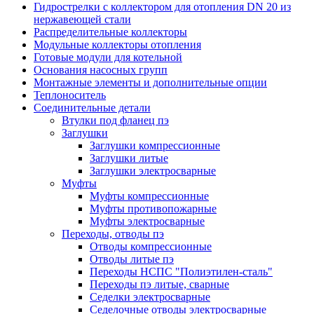
Гидрострелки с коллектором для отопления DN 20 из
нержавеющей стали
Распределительные коллекторы
Модульные коллекторы отопления
Готовые модули для котельной
Основания насосных групп
Монтажные элементы и дополнительные опции
Теплоноситель
Соединительные детали
Втулки под фланец пэ
Заглушки
Заглушки компрессионные
Заглушки литые
Заглушки электросварные
Муфты
Муфты компрессионные
Муфты противопожарные
Муфты электросварные
Переходы, отводы пэ
Отводы компрессионные
Отводы литые пэ
Переходы НСПС "Полиэтилен-сталь"
Переходы пэ литые, сварные
Седелки электросварные
Седелочные отводы электросварные