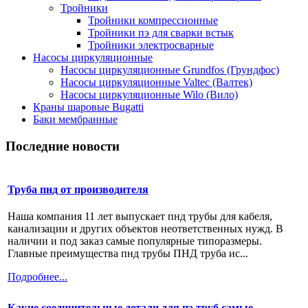
Тройники
Тройники компрессионные
Тройники пэ для сварки встык
Тройники электросварные
Насосы циркуляционные
Насосы циркуляционные Grundfos (Грундфос)
Насосы циркуляционные Valtec (Валтек)
Насосы циркуляционные Wilo (Вило)
Краны шаровые Bugatti
Баки мембранные
Последние новости
Труба пнд от производителя
Наша компания 11 лет выпускает пнд трубы для кабеля,
канализации и других объектов неответственных нужд. В
наличии и под заказ самые популярные типоразмеры.
Главные преимущества пнд трубы ПНД труба ис...
Подробнее...
Какие соединительные детали для пэ труб самые