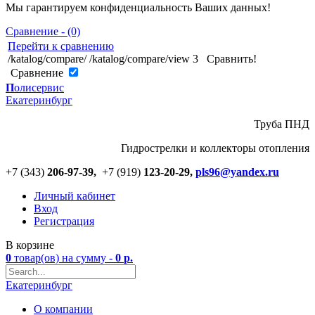
Мы гарантируем конфиденциальность Ваших данных!
Сравнение - (0)
Перейти к сравнению
/katalog/compare/
/katalog/compare/view
3
Сравнить!
Cравнение
П
олисервис
Екатеринбург
Труба ПНД
Гидрострелки и коллекторы отопления
+7 (343)
206-97-39,
+7 (919)
123
-
20-29,
pls96@yandex.ru
Личный кабинет
Вход
Регистрация
В корзине
0
товар(ов)
на сумму -
0
р.
Екатеринбург
О компании