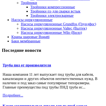
Тройники
Тройники компрессионные
Тройники пэ для сварки встык
Тройники электросварные
Насосы циркуляционные
Насосы циркуляционные Grundfos (Грундфос)
Насосы циркуляционные Valtec (Валтек)
Насосы циркуляционные Wilo (Вило)
Краны шаровые Bugatti
Баки мембранные
Последние новости
Труба пнд от производителя
Наша компания 11 лет выпускает пнд трубы для кабеля,
канализации и других объектов неответственных нужд. В
наличии и под заказ самые популярные типоразмеры.
Главные преимущества пнд трубы ПНД труба ис...
Подробнее...
Какие соединительные детали для пэ труб самые