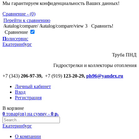
Мы гарантируем конфиденциальность Ваших данных!
Сравнение - (0)
Перейти к сравнению
/katalog/compare/
/katalog/compare/view
3
Сравнить!
Cравнение
П
олисервис
Екатеринбург
Труба ПНД
Гидрострелки и коллекторы отопления
+7 (343)
206-97-39,
+7 (919)
123
-
20-29,
pls96@yandex.ru
Личный кабинет
Вход
Регистрация
В корзине
0
товар(ов)
на сумму -
0
р.
Екатеринбург
О компании