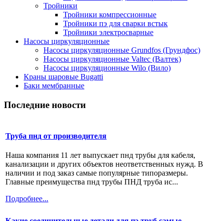
Тройники
Тройники компрессионные
Тройники пэ для сварки встык
Тройники электросварные
Насосы циркуляционные
Насосы циркуляционные Grundfos (Грундфос)
Насосы циркуляционные Valtec (Валтек)
Насосы циркуляционные Wilo (Вило)
Краны шаровые Bugatti
Баки мембранные
Последние новости
Труба пнд от производителя
Наша компания 11 лет выпускает пнд трубы для кабеля,
канализации и других объектов неответственных нужд. В
наличии и под заказ самые популярные типоразмеры.
Главные преимущества пнд трубы ПНД труба ис...
Подробнее...
Какие соединительные детали для пэ труб самые