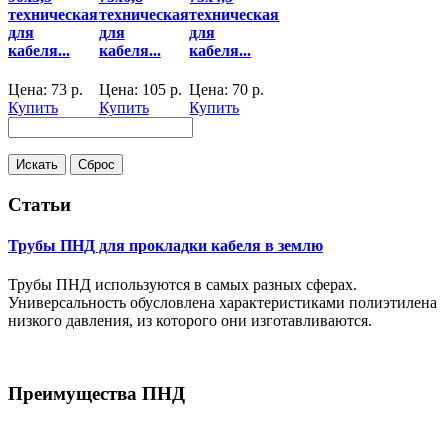
техническая
техническая
техническая
для
для
для
кабеля...
кабеля...
кабеля...
Цена:
73
р.
Цена:
105
р.
Цена:
70
р.
Купить
Купить
Купить
Статьи
Трубы ПНД для прокладки кабеля в землю
Трубы ПНД используются в самых разных сферах.
Универсальность обусловлена характеристиками полиэтилена
низкого давления, из которого они изготавливаются.
Преимущества ПНД