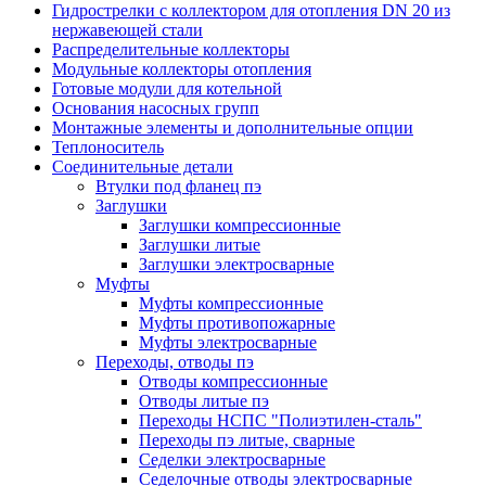
Гидрострелки с коллектором для отопления DN 20 из
нержавеющей стали
Распределительные коллекторы
Модульные коллекторы отопления
Готовые модули для котельной
Основания насосных групп
Монтажные элементы и дополнительные опции
Теплоноситель
Соединительные детали
Втулки под фланец пэ
Заглушки
Заглушки компрессионные
Заглушки литые
Заглушки электросварные
Муфты
Муфты компрессионные
Муфты противопожарные
Муфты электросварные
Переходы, отводы пэ
Отводы компрессионные
Отводы литые пэ
Переходы НСПС "Полиэтилен-сталь"
Переходы пэ литые, сварные
Седелки электросварные
Седелочные отводы электросварные