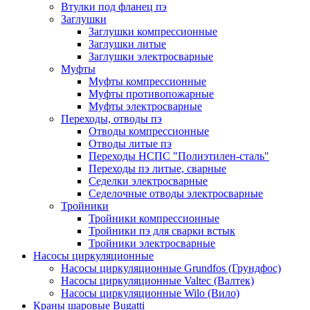
Втулки под фланец пэ
Заглушки
Заглушки компрессионные
Заглушки литые
Заглушки электросварные
Муфты
Муфты компрессионные
Муфты противопожарные
Муфты электросварные
Переходы, отводы пэ
Отводы компрессионные
Отводы литые пэ
Переходы НСПС "Полиэтилен-сталь"
Переходы пэ литые, сварные
Седелки электросварные
Седелочные отводы электросварные
Тройники
Тройники компрессионные
Тройники пэ для сварки встык
Тройники электросварные
Насосы циркуляционные
Насосы циркуляционные Grundfos (Грундфос)
Насосы циркуляционные Valtec (Валтек)
Насосы циркуляционные Wilo (Вило)
Краны шаровые Bugatti