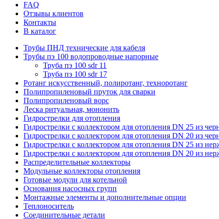
FAQ
Отзывы клиентов
Контакты
В каталог
Трубы ПНД технические для кабеля
Трубы пэ 100 водопроводные напорные
Труба пэ 100 sdr 11
Труба пэ 100 sdr 17
Ротанг искусственный, полиротанг, техноротанг
Полипропиленовый пруток для сварки
Полипропиленовый ворс
Леска ритуальная, мононить
Гидрострелки для отопления
Гидрострелки с коллектором для отопления DN 25 из чер
Гидрострелки с коллектором для отопления DN 20 из чер
Гидрострелки с коллектором для отопления DN 25 из не
Гидрострелки с коллектором для отопления DN 20 из не
Распределительные коллекторы
Модульные коллекторы отопления
Готовые модули для котельной
Основания насосных групп
Монтажные элементы и дополнительные опции
Теплоноситель
Соединительные детали