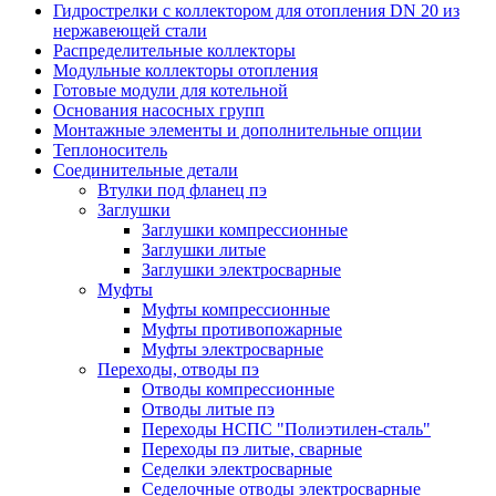
Гидрострелки с коллектором для отопления DN 20 из
нержавеющей стали
Распределительные коллекторы
Модульные коллекторы отопления
Готовые модули для котельной
Основания насосных групп
Монтажные элементы и дополнительные опции
Теплоноситель
Соединительные детали
Втулки под фланец пэ
Заглушки
Заглушки компрессионные
Заглушки литые
Заглушки электросварные
Муфты
Муфты компрессионные
Муфты противопожарные
Муфты электросварные
Переходы, отводы пэ
Отводы компрессионные
Отводы литые пэ
Переходы НСПС "Полиэтилен-сталь"
Переходы пэ литые, сварные
Седелки электросварные
Седелочные отводы электросварные