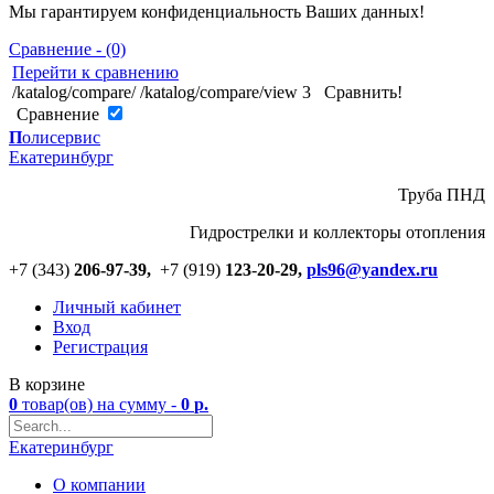
Мы гарантируем конфиденциальность Ваших данных!
Сравнение - (0)
Перейти к сравнению
/katalog/compare/
/katalog/compare/view
3
Сравнить!
Cравнение
П
олисервис
Екатеринбург
Труба ПНД
Гидрострелки и коллекторы отопления
+7 (343)
206-97-39,
+7 (919)
123
-
20-29,
pls96@yandex.ru
Личный кабинет
Вход
Регистрация
В корзине
0
товар(ов)
на сумму -
0
р.
Екатеринбург
О компании