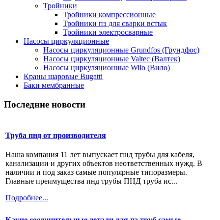
Тройники
Тройники компрессионные
Тройники пэ для сварки встык
Тройники электросварные
Насосы циркуляционные
Насосы циркуляционные Grundfos (Грундфос)
Насосы циркуляционные Valtec (Валтек)
Насосы циркуляционные Wilo (Вило)
Краны шаровые Bugatti
Баки мембранные
Последние новости
Труба пнд от производителя
Наша компания 11 лет выпускает пнд трубы для кабеля,
канализации и других объектов неответственных нужд. В
наличии и под заказ самые популярные типоразмеры.
Главные преимущества пнд трубы ПНД труба ис...
Подробнее...
Какие соединительные детали для пэ труб самые