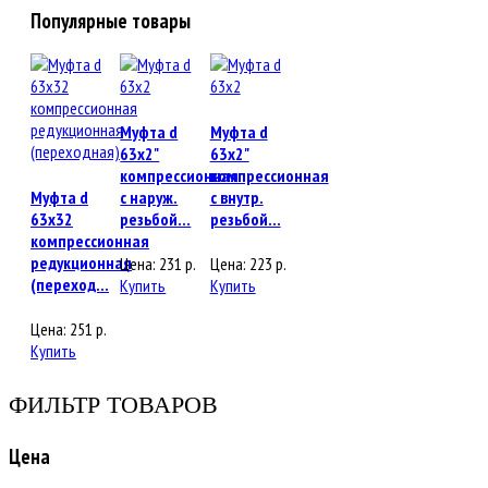
Популярные товары
Муфта d
Муфта d
63x2"
63x2"
компрессионная
компрессионная
Муфта d
с наруж.
с внутр.
63x32
резьбой...
резьбой...
компрессионная
редукционная
Цена:
231
р.
Цена:
223
р.
(переход...
Купить
Купить
Цена:
251
р.
Купить
ФИЛЬТР ТОВАРОВ
Цена