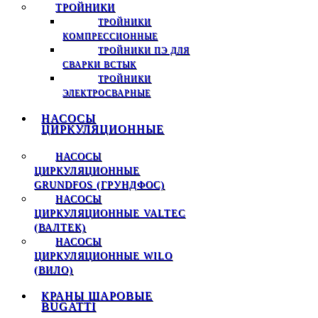
ТРОЙНИКИ
ТРОЙНИКИ
КОМПРЕССИОННЫЕ
ТРОЙНИКИ ПЭ ДЛЯ
СВАРКИ ВСТЫК
ТРОЙНИКИ
ЭЛЕКТРОСВАРНЫЕ
НАСОСЫ
ЦИРКУЛЯЦИОННЫЕ
НАСОСЫ
ЦИРКУЛЯЦИОННЫЕ
GRUNDFOS (ГРУНДФОС)
НАСОСЫ
ЦИРКУЛЯЦИОННЫЕ VALTEC
(ВАЛТЕК)
НАСОСЫ
ЦИРКУЛЯЦИОННЫЕ WILO
(ВИЛО)
КРАНЫ ШАРОВЫЕ
BUGATTI