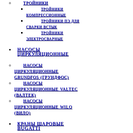
ТРОЙНИКИ
ТРОЙНИКИ
КОМПРЕССИОННЫЕ
ТРОЙНИКИ ПЭ ДЛЯ
СВАРКИ ВСТЫК
ТРОЙНИКИ
ЭЛЕКТРОСВАРНЫЕ
НАСОСЫ
ЦИРКУЛЯЦИОННЫЕ
НАСОСЫ
ЦИРКУЛЯЦИОННЫЕ
GRUNDFOS (ГРУНДФОС)
НАСОСЫ
ЦИРКУЛЯЦИОННЫЕ VALTEC
(ВАЛТЕК)
НАСОСЫ
ЦИРКУЛЯЦИОННЫЕ WILO
(ВИЛО)
КРАНЫ ШАРОВЫЕ
BUGATTI