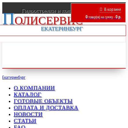
Труба ПНД
В корзине
Гидрострелки и коллекторы отопления
П
ОЛИСЕРВИС
0
0
р.
товар(ов)
на сумму -
ЕКАТЕРИНБУРГ
Екатеринбург
О КОМПАНИИ
КАТАЛОГ
ГОТОВЫЕ ОБЪЕКТЫ
ОПЛАТА И ДОСТАВКА
НОВОСТИ
СТАТЬИ
FAQ