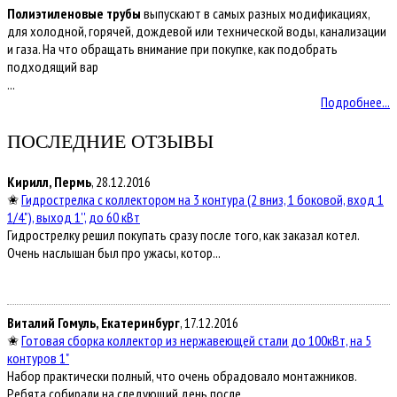
Полиэтиленовые трубы
выпускают в самых разных модификациях,
для холодной, горячей, дождевой или технической воды, канализации
и газа. На что обращать внимание при покупке, как подобрать
подходящий вар
...
Подробнее...
ПОСЛЕДНИЕ ОТЗЫВЫ
Кирилл, Пермь
, 28.12.2016
✬
Гидрострелка с коллектором на 3 контура (2 вниз, 1 боковой, вход 1
1/4"), выход 1'', до 60 кВт
Гидрострелку решил покупать сразу после того, как заказал котел.
Очень наслышан был про ужасы, котор...
Виталий Гомуль, Екатеринбург
, 17.12.2016
✬
Готовая сборка коллектор из нержавеющей стали до 100кВт, на 5
контуров 1"
Набор практически полный, что очень обрадовало монтажников.
Ребята собирали на следующий день после ...