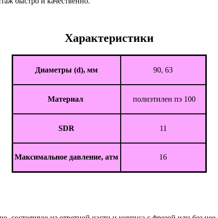
таж быстро и качественно.
Характеристики
Диаметры (d), мм
90, 63
Материал
полиэтилен пэ 100
SDR
11
Максимальное давление, атм
16
, состоящую из ответной части и корпуса с фрезой или без нее