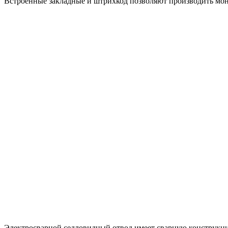
Встроенные закладные и штрихкод позволяют производить мон
Электросварной седловидный отвод имеет сварную конструкцию