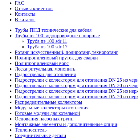
FAQ
Отзывы клиентов
Контакты
В каталог
Трубы ПНД технические для кабеля
Трубы пэ 100 водопроводные напорные
Труба пэ 100 sdr 11
Труба пэ 100 sdr 17
Ротанг искусственный, полиротанг, техноротанг
Полипропиленовый пруток для сварки
Полипропиленовый ворс
Леска ритуальная, мононить
Гидрострелки для отопления
Гидрострелки с коллектором для отопления DN 25 из чер
Гидрострелки с коллектором для отопления DN 20 из чер
Гидрострелки с коллектором для отопления DN 25 из не
Гидрострелки с коллектором для отопления DN 20 из не
Распределительные коллекторы
Модульные коллекторы отопления
Готовые модули для котельной
Основания насосных групп
Монтажные элементы и дополнительные опции
Теплоноситель
Соединительные детали