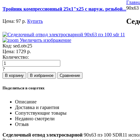
Главн
90x63 
Тройник компрессионный 25х1"х25 с наруж. резьбой...
Сед
Цена:
97
р.
Купить
Увеличить изображение
Код:
sed.otv25
Цена:
1729
р.
Количество:
?
Поделиться в соцсетях
Описание
Доставка и гарантия
Сопутствующие товары
Недавно смотрели
Отзыв
Седелочный отвод электросварной
90x63 пэ 100 SDR11 испол