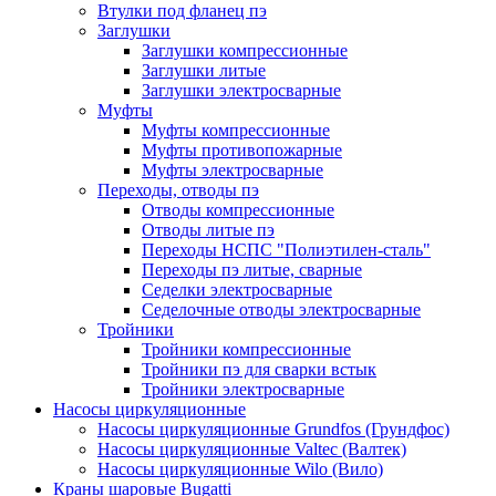
Втулки под фланец пэ
Заглушки
Заглушки компрессионные
Заглушки литые
Заглушки электросварные
Муфты
Муфты компрессионные
Муфты противопожарные
Муфты электросварные
Переходы, отводы пэ
Отводы компрессионные
Отводы литые пэ
Переходы НСПС "Полиэтилен-сталь"
Переходы пэ литые, сварные
Седелки электросварные
Седелочные отводы электросварные
Тройники
Тройники компрессионные
Тройники пэ для сварки встык
Тройники электросварные
Насосы циркуляционные
Насосы циркуляционные Grundfos (Грундфос)
Насосы циркуляционные Valtec (Валтек)
Насосы циркуляционные Wilo (Вило)
Краны шаровые Bugatti