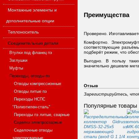
Монтажные элементы и
Преимущества
дополнительные опции
Теплоноситель
Проверено. Изготавливаетс
Комфортно. Электромуфт
Соединительные детали
соответствующие разъёмы 
подберёт режим, что обес
Втулки под фланец пэ
Заглушки
Выгодно. В пользу таки
значительно дешевле мета
Муфты
Переходы, отводы пэ
Отводы компрессионные
Отзыв
Отводы литые пэ
Зарегистрируйтесь, что
Переходы НСПС
Популярные товары
"Полиэтилен-сталь"
Переходы пэ литые, сварные
Седелки электросварные
Седелочные отводы
электросварные