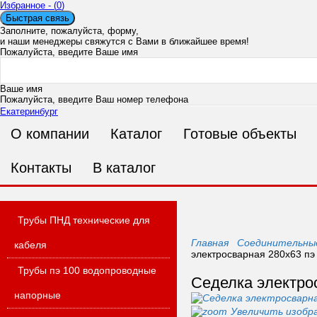
Избранное - (
0
)
Быстрая связь
Заполните, пожалуйста, форму,
и наши менеджеры свяжутся с Вами в ближайшее время!
Пожалуйста, введите Ваше имя
Ваше имя
Пожалуйста, введите Ваш номер телефона
Екатеринбург
О компании
Каталог
Готовые объекты
Ваш номер телефона
Пожалуйста, введите Ваш адрес электронной почты
Ошибка в адресе п
Контакты
В каталог
Ваш E-mail
Пожалуйста, введите Ваше сообщение
Трубы ПНД технические для
Главная
Соединительны
кабеля
электросварная 280x63 пэ 
Трубы пэ 100 водопроводные
Сообщение
Седелка электрос
напорные
Увеличить изобр