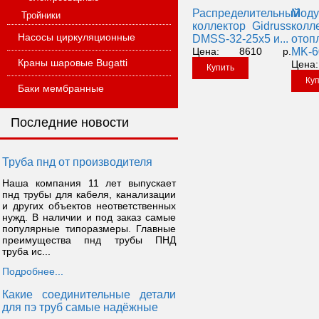
Распределительный
Моду
Тройники
коллектор Gidruss
колл
Насосы циркуляционные
DMSS-32-25x5 и...
отоп
Цена:
8610
р.
MK-60
Краны шаровые Bugatti
Цена:
Купить
Ку
Баки мембранные
Последние новости
Труба пнд от производителя
Наша компания 11 лет выпускает
пнд трубы для кабеля, канализации
и других объектов неответственных
нужд. В наличии и под заказ самые
популярные типоразмеры. Главные
преимущества пнд трубы ПНД
труба ис...
Подробнее...
Какие соединительные детали
для пэ труб самые надёжные