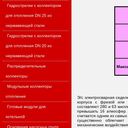
Гидрострелки с коллектором
для отопления DN 25 из
нержавеющей стали
Гидрострелки с коллектором
для отопления DN 20 из
нержавеющей стали
Распределительные
Макс
коллекторы
Модульные коллекторы
отопления
Э/с электросварная седел
корпуса с фрезой или б
Готовые модули для
составляют 280 и 63 милл
превышать 16 атмосфер. 
считается одним из самых 
котельной
существенно облегчает
механические воздействия
Основания насосных групп