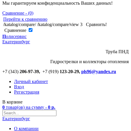
Мы гарантируем конфиденциальность Ваших данных!
Сравнение - (0)
Перейти к сравнению
/katalog/compare/
/katalog/compare/view
3
Сравнить!
Cравнение
П
олисервис
Екатеринбург
Труба ПНД
Гидрострелки и коллекторы отопления
+7 (343)
206-97-39,
+7 (919)
123
-
20-29,
pls96@yandex.ru
Личный кабинет
Вход
Регистрация
В корзине
0
товар(ов)
на сумму -
0
р.
Екатеринбург
О компании