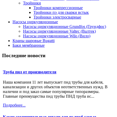
Тройники
Тройники компрессионные
Тройники пэ для сварки встык
Тройники электросварные
Насосы циркуляционные
Насосы циркуляционные Grundfos (Грундфос)
Насосы циркуляционные Valtec (Валтек)
Насосы циркуляционные Wilo (Вило)
Краны шаровые Bugatti
Баки мембранные
Последние новости
Труба пнд от производителя
Наша компания 11 лет выпускает пнд трубы для кабеля,
канализации и других объектов неответственных нужд. В
наличии и под заказ самые популярные типоразмеры.
Главные преимущества пнд трубы ПНД труба ис...
Подробнее...
Какие соединительные детали для пэ труб самые