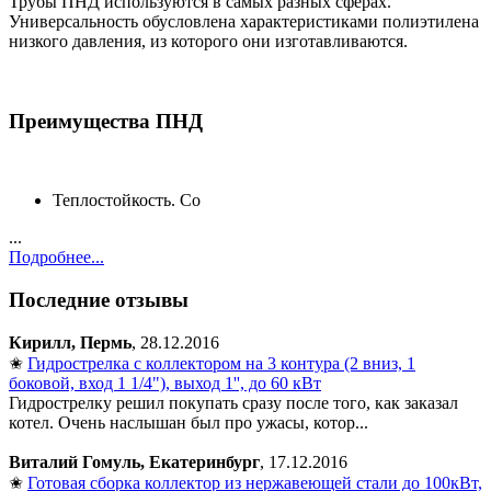
Трубы ПНД используются в самых разных сферах.
Универсальность обусловлена характеристиками полиэтилена
низкого давления, из которого они изготавливаются.
Преимущества ПНД
Теплостойкость. Со
...
Подробнее...
Последние отзывы
Кирилл, Пермь
, 28.12.2016
✬
Гидрострелка с коллектором на 3 контура (2 вниз, 1
боковой, вход 1 1/4"), выход 1'', до 60 кВт
Гидрострелку решил покупать сразу после того, как заказал
котел. Очень наслышан был про ужасы, котор...
Виталий Гомуль, Екатеринбург
, 17.12.2016
✬
Готовая сборка коллектор из нержавеющей стали до 100кВт,