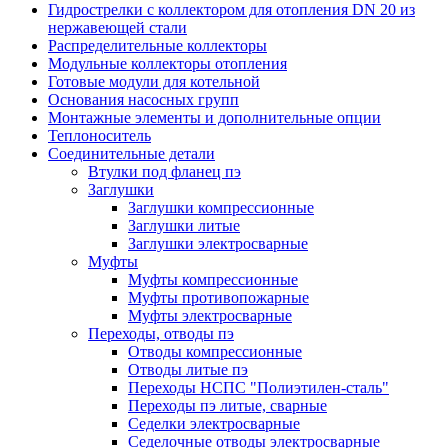
Гидрострелки с коллектором для отопления DN 20 из
нержавеющей стали
Распределительные коллекторы
Модульные коллекторы отопления
Готовые модули для котельной
Основания насосных групп
Монтажные элементы и дополнительные опции
Теплоноситель
Соединительные детали
Втулки под фланец пэ
Заглушки
Заглушки компрессионные
Заглушки литые
Заглушки электросварные
Муфты
Муфты компрессионные
Муфты противопожарные
Муфты электросварные
Переходы, отводы пэ
Отводы компрессионные
Отводы литые пэ
Переходы НСПС "Полиэтилен-сталь"
Переходы пэ литые, сварные
Седелки электросварные
Седелочные отводы электросварные