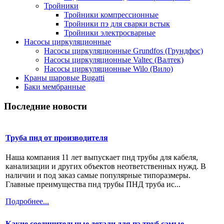
Тройники
Тройники компрессионные
Тройники пэ для сварки встык
Тройники электросварные
Насосы циркуляционные
Насосы циркуляционные Grundfos (Грундфос)
Насосы циркуляционные Valtec (Валтек)
Насосы циркуляционные Wilo (Вило)
Краны шаровые Bugatti
Баки мембранные
Последние новости
Труба пнд от производителя
Наша компания 11 лет выпускает пнд трубы для кабеля,
канализации и других объектов неответственных нужд. В
наличии и под заказ самые популярные типоразмеры.
Главные преимущества пнд трубы ПНД труба ис...
Подробнее...
Какие соединительные детали для пэ труб самые