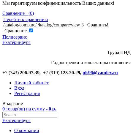
Мы гарантируем конфиденциальность Ваших данных!
Сравнение - (0)
Перейти к сравнению
/katalog/compare/
/katalog/compare/view
3
Сравнить!
Cравнение
П
олисервис
Екатеринбург
Труба ПНД
Гидрострелки и коллекторы отопления
+7 (343)
206-97-39,
+7 (919)
123
-
20-29,
pls96@yandex.ru
Личный кабинет
Вход
Регистрация
В корзине
0
товар(ов)
на сумму -
0
р.
Екатеринбург
О компании