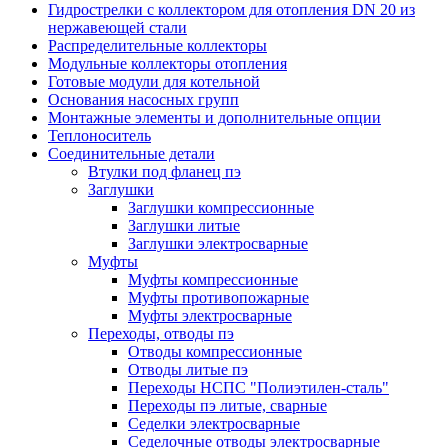
Гидрострелки с коллектором для отопления DN 20 из
нержавеющей стали
Распределительные коллекторы
Модульные коллекторы отопления
Готовые модули для котельной
Основания насосных групп
Монтажные элементы и дополнительные опции
Теплоноситель
Соединительные детали
Втулки под фланец пэ
Заглушки
Заглушки компрессионные
Заглушки литые
Заглушки электросварные
Муфты
Муфты компрессионные
Муфты противопожарные
Муфты электросварные
Переходы, отводы пэ
Отводы компрессионные
Отводы литые пэ
Переходы НСПС "Полиэтилен-сталь"
Переходы пэ литые, сварные
Седелки электросварные
Седелочные отводы электросварные