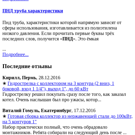
ПНД труба характеристики
Пнд труба, характеристики которой напрямую зависят от
сферы использования, изготавливается из полиэтилена
низкого давления. Если прочитать первые буквы трёх
последних слов, получится «
ПНД
». Это ёмкая
...
Подробнее...
Последние отзывы
Кирилл, Пермь
, 28.12.2016
✬
Гидрострелка с коллектором на 3 контура (2 вниз, 1
боковой, вход 1 1/4"), выход 1'', до 60 кВт
Гидрострелку решил покупать сразу после того, как заказал
котел. Очень наслышан был про ужасы, котор...
Виталий Гомуль, Екатеринбург
, 17.12.2016
✬
Готовая сборка коллектор из нержавеющей стали до 100кВт,
на 5 контуров 1"
Набор практически полный, что очень обрадовало
монтажников. Ребята собирали на следующий день после ...