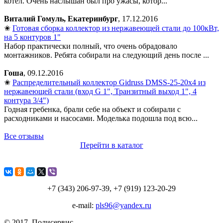
котел. Очень наслышан был про ужасы, котор...
Виталий Гомуль, Екатеринбург
, 17.12.2016
✬
Готовая сборка коллектор из нержавеющей стали до 100кВт,
на 5 контуров 1"
Набор практически полный, что очень обрадовало
монтажников. Ребята собирали на следующий день после ...
Гоша
, 09.12.2016
✬
Распределительный коллектор Gidruss DMSS-25-20x4 из
нержавеющей стали (вход G 1", Транзитный выход 1", 4
контура 3/4")
Годная гребенка, брали себе на объект и собирали с
расходниками и насосами. Моделька подошла под всю...
Все отзывы
Перейти в каталог
+7 (343) 206-97-39, +7 (919) 123-20-29
e-mail:
pls96@yandex.ru
© 2017. Полисервиc