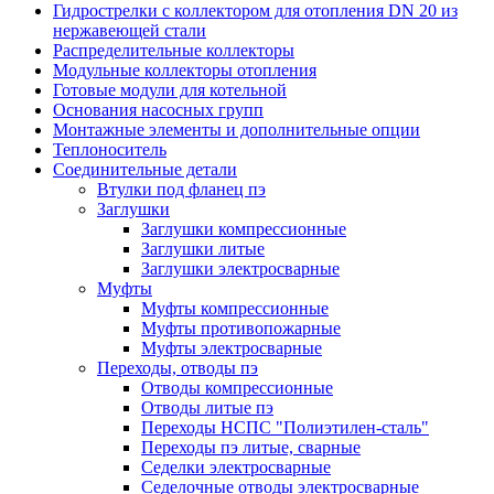
Гидрострелки с коллектором для отопления DN 20 из
нержавеющей стали
Распределительные коллекторы
Модульные коллекторы отопления
Готовые модули для котельной
Основания насосных групп
Монтажные элементы и дополнительные опции
Теплоноситель
Соединительные детали
Втулки под фланец пэ
Заглушки
Заглушки компрессионные
Заглушки литые
Заглушки электросварные
Муфты
Муфты компрессионные
Муфты противопожарные
Муфты электросварные
Переходы, отводы пэ
Отводы компрессионные
Отводы литые пэ
Переходы НСПС "Полиэтилен-сталь"
Переходы пэ литые, сварные
Седелки электросварные
Седелочные отводы электросварные