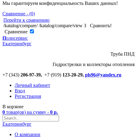
Мы гарантируем конфиденциальность Ваших данных!
Сравнение - (0)
Перейти к сравнению
/katalog/compare/
/katalog/compare/view
3
Сравнить!
Cравнение
П
олисервис
Екатеринбург
Труба ПНД
Гидрострелки и коллекторы отопления
+7 (343)
206-97-39,
+7 (919)
123
-
20-29,
pls96@yandex.ru
Личный кабинет
Вход
Регистрация
В корзине
0
товар(ов)
на сумму -
0
р.
Екатеринбург
О компании