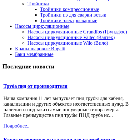
Тройники
Тройники компрессионные
Тройники пэ для сварки встык
Тройники электросварные
Насосы циркуляционные
Насосы циркуляционные Grundfos (Грундфос)
Насосы циркуляционные Valtec (Валтек)
Насосы циркуляционные Wilo (Вило)
Краны шаровые Bugatti
Баки мембранные
Последние новости
Труба пнд от производителя
Наша компания 11 лет выпускает пнд трубы для кабеля,
канализации и других объектов неответственных нужд. В
наличии и под заказ самые популярные типоразмеры.
Главные преимущества пнд трубы ПНД труба ис...
Подробнее...
Какие соединительные детали для пэ труб самые