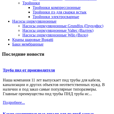
Тройники
Тройники компрессионные
Тройники пэ для сварки встык
Тройники электросварные
Насосы циркуляционные
Насосы циркуляционные Grundfos (Грундфос)
Насосы циркуляционные Valtec (Валтек)
Насосы циркуляционные Wilo (Вило)
Краны шаровые Bugatti
Баки мембранные
Последние новости
Труба пнд от производителя
Наша компания 11 лет выпускает пнд трубы для кабеля,
канализации и других объектов неответственных нужд. В
наличии и под заказ самые популярные типоразмеры.
Главные преимущества пнд трубы ПНД труба ис...
Подробнее...
Какие соединительные детали для пэ труб самые