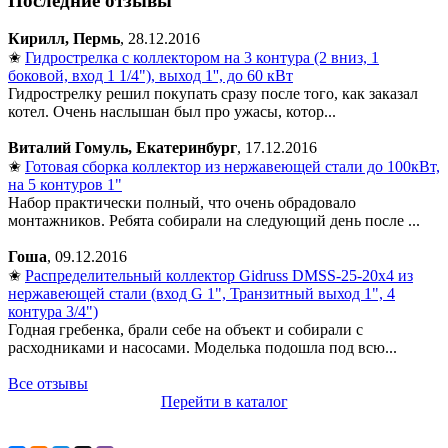
Последние отзывы
Кирилл, Пермь
, 28.12.2016
✬
Гидрострелка с коллектором на 3 контура (2 вниз, 1
боковой, вход 1 1/4"), выход 1'', до 60 кВт
Гидрострелку решил покупать сразу после того, как заказал
котел. Очень наслышан был про ужасы, котор...
Виталий Гомуль, Екатеринбург
, 17.12.2016
✬
Готовая сборка коллектор из нержавеющей стали до 100кВт,
на 5 контуров 1"
Набор практически полный, что очень обрадовало
монтажников. Ребята собирали на следующий день после ...
Гоша
, 09.12.2016
✬
Распределительный коллектор Gidruss DMSS-25-20x4 из
нержавеющей стали (вход G 1", Транзитный выход 1", 4
контура 3/4")
Годная гребенка, брали себе на объект и собирали с
расходниками и насосами. Моделька подошла под всю...
Все отзывы
Перейти в каталог