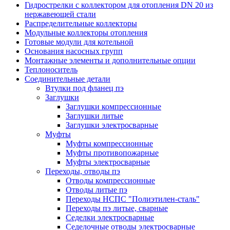
Гидрострелки с коллектором для отопления DN 20 из
нержавеющей стали
Распределительные коллекторы
Модульные коллекторы отопления
Готовые модули для котельной
Основания насосных групп
Монтажные элементы и дополнительные опции
Теплоноситель
Соединительные детали
Втулки под фланец пэ
Заглушки
Заглушки компрессионные
Заглушки литые
Заглушки электросварные
Муфты
Муфты компрессионные
Муфты противопожарные
Муфты электросварные
Переходы, отводы пэ
Отводы компрессионные
Отводы литые пэ
Переходы НСПС "Полиэтилен-сталь"
Переходы пэ литые, сварные
Седелки электросварные
Седелочные отводы электросварные