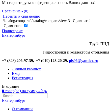
Мы гарантируем конфиденциальность Ваших данных!
Сравнение - (0)
Перейти к сравнению
/katalog/compare/
/katalog/compare/view
3
Сравнить!
Cравнение
П
олисервис
Екатеринбург
Труба ПНД
Гидрострелки и коллекторы отопления
+7 (343)
206-97-39,
+7 (919)
123
-
20-29,
pls96@yandex.ru
Личный кабинет
Вход
Регистрация
В корзине
0
товар(ов)
на сумму -
0
р.
Екатеринбург
О компании