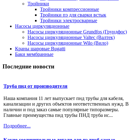
Тройники
Тройники компрессионные
Тройники пэ для сварки встык
Тройники электросварные
Насосы циркуляционные
Насосы циркуляционные Grundfos (Грундфос)
Насосы циркуляционные Valtec (Валтек)
Насосы циркуляционные Wilo (Вило)
Краны шаровые Bugatti
Баки мембранные
Последние новости
Труба пнд от производителя
Наша компания 11 лет выпускает пнд трубы для кабеля,
канализации и других объектов неответственных нужд. В
наличии и под заказ самые популярные типоразмеры.
Главные преимущества пнд трубы ПНД труба ис...
Подробнее...
Какие соединительные детали для пэ труб самые