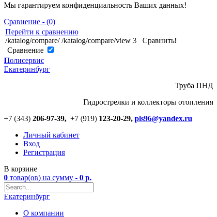
Мы гарантируем конфиденциальность Ваших данных!
Сравнение - (0)
Перейти к сравнению
/katalog/compare/
/katalog/compare/view
3
Сравнить!
Cравнение
П
олисервис
Екатеринбург
Труба ПНД
Гидрострелки и коллекторы отопления
+7 (343)
206-97-39,
+7 (919)
123
-
20-29,
pls96@yandex.ru
Личный кабинет
Вход
Регистрация
В корзине
0
товар(ов)
на сумму -
0
р.
Екатеринбург
О компании