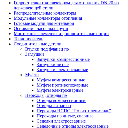
Гидрострелки с коллектором для отопления DN 20 из
нержавеющей стали
Распределительные коллекторы
Модульные коллекторы отопления
Готовые модули для котельной
Основания насосных групп
Монтажные элементы и дополнительные опции
Теплоноситель
Соединительные детали
Втулки под фланец пэ
Заглушки
Заглушки компрессионные
Заглушки литые
Заглушки электросварные
Муфты
Муфты компрессионные
Муфты противопожарные
Муфты электросварные
Переходы, отводы пэ
Отводы компрессионные
Отводы литые пэ
Переходы НСПС "Полиэтилен-сталь"
Переходы пэ литые, сварные
Седелки электросварные
Седелочные отводы электросварные