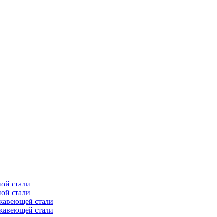
ной стали
ной стали
ржавеющей стали
ржавеющей стали