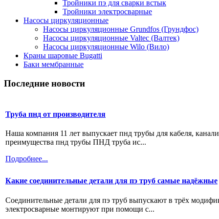
Тройники пэ для сварки встык
Тройники электросварные
Насосы циркуляционные
Насосы циркуляционные Grundfos (Грундфос)
Насосы циркуляционные Valtec (Валтек)
Насосы циркуляционные Wilo (Вило)
Краны шаровые Bugatti
Баки мембранные
Последние новости
Труба пнд от производителя
Наша компания 11 лет выпускает пнд трубы для кабеля, канал
преимущества пнд трубы ПНД труба ис...
Подробнее...
Какие соединительные детали для пэ труб самые надёжные
Соединительные детали для пэ труб выпускают в трёх модифи
электросварные монтируют при помощи с...