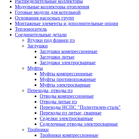
Распределительные коллекторы
Модульные коллекторы отопления
Готовые модули для котельной
Основания насосных групп
Монтажные элементы и дополнительные опции
Теплоноситель
Соединительные детали
Втулки под фланец пэ
Заглушки
Заглушки компрессионные
Заглушки литые
Заглушки электросварные
Муфты
Муфты компрессионные
Муфты противопожарные
Муфты электросварные
Переходы, отводы пэ
Отводы компрессионные
Отводы литые пэ
Переходы НСПС "Полиэтилен-сталь"
Переходы пэ литые, сварные
Седелки электросварные
Седелочные отводы электросварные
Тройники
Тройники компрессионные