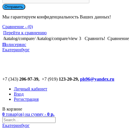
Мы гарантируем конфиденциальность Ваших данных!
Сравнение - (0)
Перейти к сравнению
/katalog/compare/
/katalog/compare/view
3
Сравнить!
Cравнение
П
олисервис
Екатеринбург
+7 (343)
206-97-39,
+7 (919)
123
-
20-29,
pls96@yandex.ru
Личный кабинет
Вход
Регистрация
В корзине
0
товар(ов)
на сумму -
0
р.
Екатеринбург