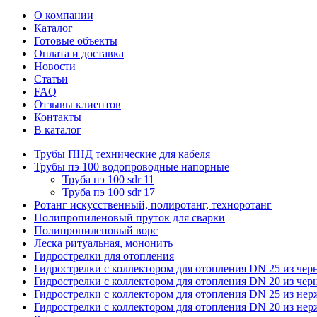
О компании
Каталог
Готовые объекты
Оплата и доставка
Новости
Статьи
FAQ
Отзывы клиентов
Контакты
В каталог
Трубы ПНД технические для кабеля
Трубы пэ 100 водопроводные напорные
Труба пэ 100 sdr 11
Труба пэ 100 sdr 17
Ротанг искусственный, полиротанг, техноротанг
Полипропиленовый пруток для сварки
Полипропиленовый ворс
Леска ритуальная, мононить
Гидрострелки для отопления
Гидрострелки с коллектором для отопления DN 25 из чер
Гидрострелки с коллектором для отопления DN 20 из чер
Гидрострелки с коллектором для отопления DN 25 из не
Гидрострелки с коллектором для отопления DN 20 из не