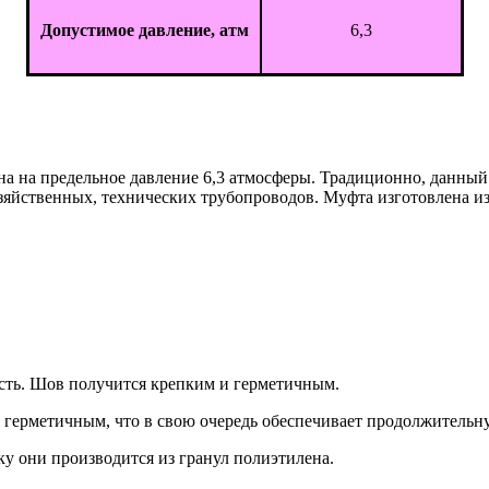
Допустимое давление, атм
6,3
ана на предельное давление 6,3 атмосферы. Традиционно, данны
озяйственных, технических трубопроводов. Муфта изготовлена и
сть. Шов получится крепким и герметичным.
ся герметичным, что в свою очередь обеспечивает продолжитель
у они производится из гранул полиэтилена.