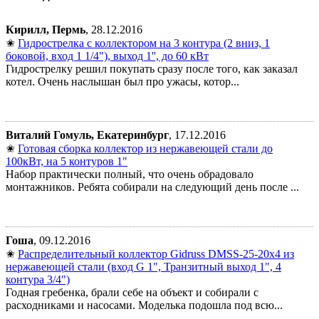
Кирилл, Пермь
, 28.12.2016
✬
Гидрострелка с коллектором на 3 контура (2 вниз, 1
боковой, вход 1 1/4"), выход 1'', до 60 кВт
Гидрострелку решил покупать сразу после того, как заказал
котел. Очень наслышан был про ужасы, котор...
Виталий Гомуль, Екатеринбург
, 17.12.2016
✬
Готовая сборка коллектор из нержавеющей стали до
100кВт, на 5 контуров 1"
Набор практически полный, что очень обрадовало
монтажников. Ребята собирали на следующий день после ...
Гоша
, 09.12.2016
✬
Распределительный коллектор Gidruss DMSS-25-20x4 из
нержавеющей стали (вход G 1", Транзитный выход 1", 4
контура 3/4")
Годная гребенка, брали себе на объект и собирали с
расходниками и насосами. Моделька подошла под всю...