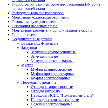
Гидрострелки с коллектором для отопления DN 20 из
нержавеющей стали
Распределительные коллекторы
Модульные коллекторы отопления
Готовые модули для котельной
Основания насосных групп
Монтажные элементы и дополнительные опции
Теплоноситель
Соединительные детали
Втулки под фланец пэ
Заглушки
Заглушки компрессионные
Заглушки литые
Заглушки электросварные
Муфты
Муфты компрессионные
Муфты противопожарные
Муфты электросварные
Переходы, отводы пэ
Отводы компрессионные
Отводы литые пэ
Переходы НСПС "Полиэтилен-сталь"
Переходы пэ литые, сварные
Седелки электросварные