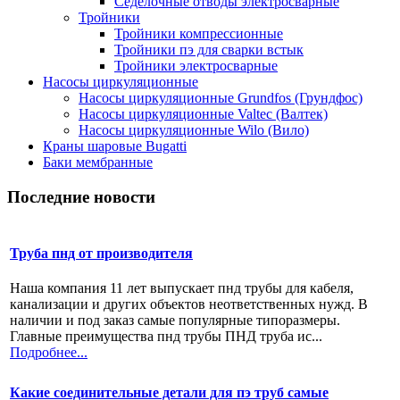
Седелочные отводы электросварные
Тройники
Тройники компрессионные
Тройники пэ для сварки встык
Тройники электросварные
Насосы циркуляционные
Насосы циркуляционные Grundfos (Грундфос)
Насосы циркуляционные Valtec (Валтек)
Насосы циркуляционные Wilo (Вило)
Краны шаровые Bugatti
Баки мембранные
Последние новости
Труба пнд от производителя
Наша компания 11 лет выпускает пнд трубы для кабеля,
канализации и других объектов неответственных нужд. В
наличии и под заказ самые популярные типоразмеры.
Главные преимущества пнд трубы ПНД труба ис...
Подробнее...
Какие соединительные детали для пэ труб самые