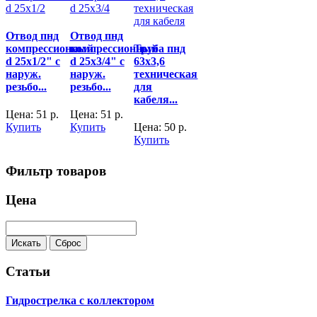
Отвод пнд
Отвод пнд
компрессионный
компрессионный
Труба пнд
d 25x1/2" с
d 25x3/4" с
63х3,6
наруж.
наруж.
техническая
резьбо...
резьбо...
для
кабеля...
Цена:
51
р.
Цена:
51
р.
Купить
Купить
Цена:
50
р.
Купить
Фильтр товаров
Цена
Статьи
Гидрострелка с коллектором