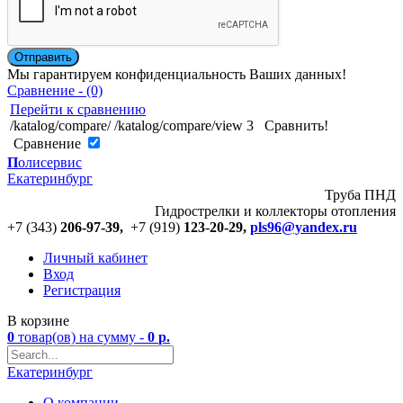
Мы гарантируем конфиденциальность Ваших данных!
Сравнение - (0)
Перейти к сравнению
/katalog/compare/
/katalog/compare/view
3
Сравнить!
Cравнение
П
олисервис
Екатеринбург
Труба ПНД
Гидрострелки и коллекторы отопления
+7 (343)
206-97-39,
+7 (919)
123
-
20-29,
pls96@yandex.ru
Личный кабинет
Вход
Регистрация
В корзине
0
товар(ов)
на сумму -
0
р.
Екатеринбург
О компании