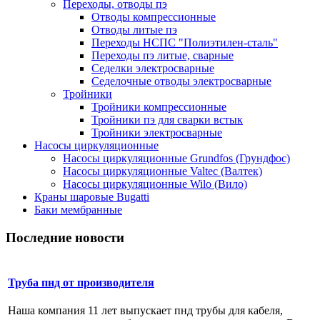
Переходы, отводы пэ
Отводы компрессионные
Отводы литые пэ
Переходы НСПС "Полиэтилен-сталь"
Переходы пэ литые, сварные
Седелки электросварные
Седелочные отводы электросварные
Тройники
Тройники компрессионные
Тройники пэ для сварки встык
Тройники электросварные
Насосы циркуляционные
Насосы циркуляционные Grundfos (Грундфос)
Насосы циркуляционные Valtec (Валтек)
Насосы циркуляционные Wilo (Вило)
Краны шаровые Bugatti
Баки мембранные
Последние новости
Труба пнд от производителя
Наша компания 11 лет выпускает пнд трубы для кабеля,