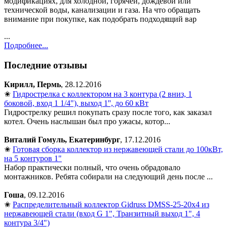
модификациях, для холодной, горячей, дождевой или
технической воды, канализации и газа. На что обращать
внимание при покупке, как подобрать подходящий вар
...
Подробнее...
Последние отзывы
Кирилл, Пермь
, 28.12.2016
✬
Гидрострелка с коллектором на 3 контура (2 вниз, 1
боковой, вход 1 1/4"), выход 1'', до 60 кВт
Гидрострелку решил покупать сразу после того, как заказал
котел. Очень наслышан был про ужасы, котор...
Виталий Гомуль, Екатеринбург
, 17.12.2016
✬
Готовая сборка коллектор из нержавеющей стали до 100кВт,
на 5 контуров 1"
Набор практически полный, что очень обрадовало
монтажников. Ребята собирали на следующий день после ...
Гоша
, 09.12.2016
✬
Распределительный коллектор Gidruss DMSS-25-20x4 из
нержавеющей стали (вход G 1", Транзитный выход 1", 4
контура 3/4")