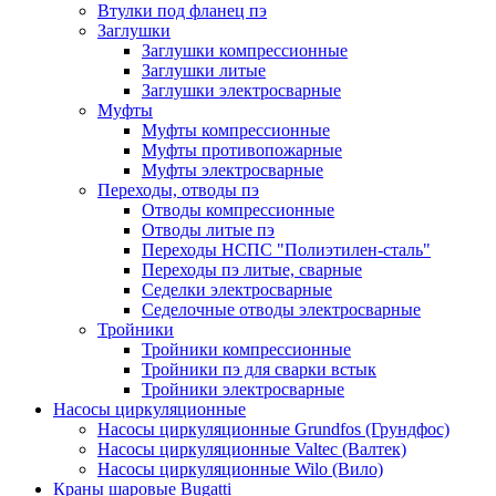
Втулки под фланец пэ
Заглушки
Заглушки компрессионные
Заглушки литые
Заглушки электросварные
Муфты
Муфты компрессионные
Муфты противопожарные
Муфты электросварные
Переходы, отводы пэ
Отводы компрессионные
Отводы литые пэ
Переходы НСПС "Полиэтилен-сталь"
Переходы пэ литые, сварные
Седелки электросварные
Седелочные отводы электросварные
Тройники
Тройники компрессионные
Тройники пэ для сварки встык
Тройники электросварные
Насосы циркуляционные
Насосы циркуляционные Grundfos (Грундфос)
Насосы циркуляционные Valtec (Валтек)
Насосы циркуляционные Wilo (Вило)
Краны шаровые Bugatti