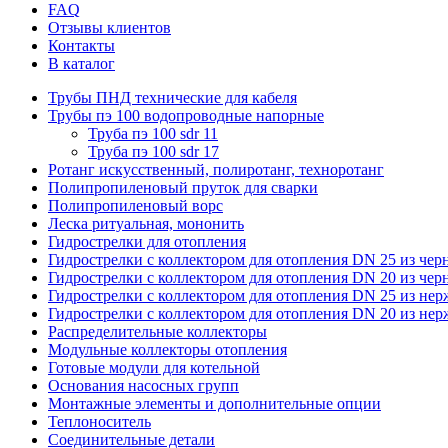
FAQ
Отзывы клиентов
Контакты
В каталог
Трубы ПНД технические для кабеля
Трубы пэ 100 водопроводные напорные
Труба пэ 100 sdr 11
Труба пэ 100 sdr 17
Ротанг искусственный, полиротанг, техноротанг
Полипропиленовый пруток для сварки
Полипропиленовый ворс
Леска ритуальная, мононить
Гидрострелки для отопления
Гидрострелки с коллектором для отопления DN 25 из чер
Гидрострелки с коллектором для отопления DN 20 из чер
Гидрострелки с коллектором для отопления DN 25 из не
Гидрострелки с коллектором для отопления DN 20 из не
Распределительные коллекторы
Модульные коллекторы отопления
Готовые модули для котельной
Основания насосных групп
Монтажные элементы и дополнительные опции
Теплоноситель
Соединительные детали