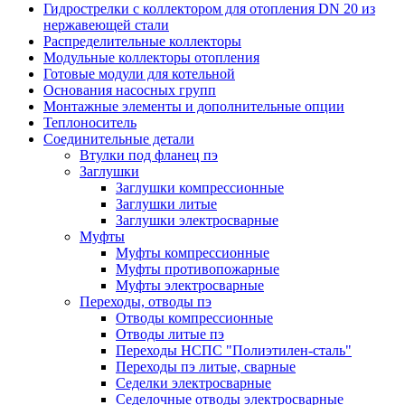
Гидрострелки с коллектором для отопления DN 20 из
нержавеющей стали
Распределительные коллекторы
Модульные коллекторы отопления
Готовые модули для котельной
Основания насосных групп
Монтажные элементы и дополнительные опции
Теплоноситель
Соединительные детали
Втулки под фланец пэ
Заглушки
Заглушки компрессионные
Заглушки литые
Заглушки электросварные
Муфты
Муфты компрессионные
Муфты противопожарные
Муфты электросварные
Переходы, отводы пэ
Отводы компрессионные
Отводы литые пэ
Переходы НСПС "Полиэтилен-сталь"
Переходы пэ литые, сварные
Седелки электросварные
Седелочные отводы электросварные