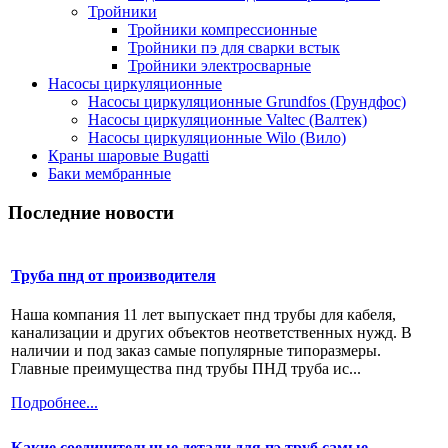
Тройники
Тройники компрессионные
Тройники пэ для сварки встык
Тройники электросварные
Насосы циркуляционные
Насосы циркуляционные Grundfos (Грундфос)
Насосы циркуляционные Valtec (Валтек)
Насосы циркуляционные Wilo (Вило)
Краны шаровые Bugatti
Баки мембранные
Последние новости
Труба пнд от производителя
Наша компания 11 лет выпускает пнд трубы для кабеля,
канализации и других объектов неответственных нужд. В
наличии и под заказ самые популярные типоразмеры.
Главные преимущества пнд трубы ПНД труба ис...
Подробнее...
Какие соединительные детали для пэ труб самые