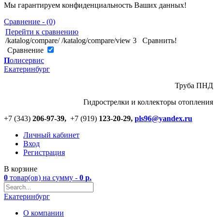
Мы гарантируем конфиденциальность Ваших данных!
Сравнение - (0)
Перейти к сравнению
/katalog/compare/
/katalog/compare/view
3
Сравнить!
Cравнение
П
олисервис
Екатеринбург
Труба ПНД
Гидрострелки и коллекторы отопления
+7 (343)
206-97-39,
+7 (919)
123
-
20-29,
pls96@yandex.ru
Личный кабинет
Вход
Регистрация
В корзине
0
товар(ов)
на сумму -
0
р.
Екатеринбург
О компании