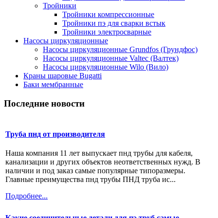
Тройники
Тройники компрессионные
Тройники пэ для сварки встык
Тройники электросварные
Насосы циркуляционные
Насосы циркуляционные Grundfos (Грундфос)
Насосы циркуляционные Valtec (Валтек)
Насосы циркуляционные Wilo (Вило)
Краны шаровые Bugatti
Баки мембранные
Последние новости
Труба пнд от производителя
Наша компания 11 лет выпускает пнд трубы для кабеля,
канализации и других объектов неответственных нужд. В
наличии и под заказ самые популярные типоразмеры.
Главные преимущества пнд трубы ПНД труба ис...
Подробнее...
Какие соединительные детали для пэ труб самые