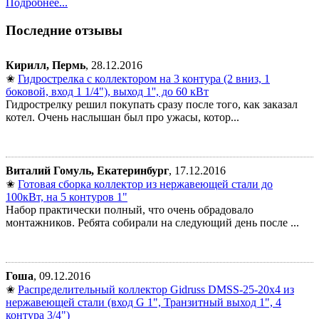
Подробнее...
Последние отзывы
Кирилл, Пермь
, 28.12.2016
✬
Гидрострелка с коллектором на 3 контура (2 вниз, 1
боковой, вход 1 1/4"), выход 1'', до 60 кВт
Гидрострелку решил покупать сразу после того, как заказал
котел. Очень наслышан был про ужасы, котор...
Виталий Гомуль, Екатеринбург
, 17.12.2016
✬
Готовая сборка коллектор из нержавеющей стали до
100кВт, на 5 контуров 1"
Набор практически полный, что очень обрадовало
монтажников. Ребята собирали на следующий день после ...
Гоша
, 09.12.2016
✬
Распределительный коллектор Gidruss DMSS-25-20x4 из
нержавеющей стали (вход G 1", Транзитный выход 1", 4
контура 3/4")