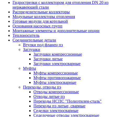
Гидрострелки с коллектором для отопления DN 20 из
нержавеющей стали
Распределительные коллекторы
Модульные коллекторы отопления
Готовые модули для котельной
Основания насосных групп
Монтажные элементы и дополнительные опции
Теплоноситель
Соединительные детали
Втулки под фланец пэ
Заглушки
Заглушки компрессионные
Заглушки литые
Заглушки электросварные
Муфты
Муфты компрессионные
Муфты противопожарные
Муфты электросварные
Переходы, отводы пэ
Отводы компрессионные
Отводы литые пэ
Переходы НСПС "Полиэтилен-сталь"
Переходы пэ литые, сварные
Седелки электросварные
Седелочные отводы электросварные