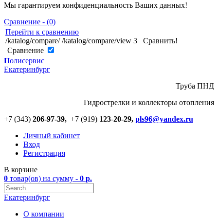
Мы гарантируем конфиденциальность Ваших данных!
Сравнение - (0)
Перейти к сравнению
/katalog/compare/
/katalog/compare/view
3
Сравнить!
Cравнение
П
олисервис
Екатеринбург
Труба ПНД
Гидрострелки и коллекторы отопления
+7 (343)
206-97-39,
+7 (919)
123
-
20-29,
pls96@yandex.ru
Личный кабинет
Вход
Регистрация
В корзине
0
товар(ов)
на сумму -
0
р.
Екатеринбург
О компании