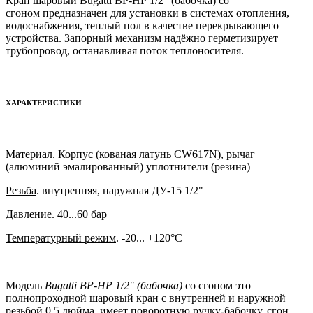
Кран шаровый Bugatti ВР-НР 1/2" (бабочка) со
сгоном предназначен для установки в системах отопления,
водоснабжения, теплый пол в качестве перекрывающего
устройства. Запорный механизм надёжно герметизирует
трубопровод, останавливая поток теплоносителя.
ХАРАКТЕРИСТИКИ
Материал
.
Корпус (кованая латунь CW617N), рычаг
(алюминий эмалированный) уплотнители (резина)
Резьба
. внутренняя, наружная ДУ-15 1/2"
Давление
. 40...60 бар
Температурный режим
. -20... +120°C
Модель
Bugatti ВР-НР 1/2" (бабочка)
со сгоном это
полнопроходной шаровый кран с внутренней и наружной
резьбой 0,5 дюйма, имеет поворотную ручку-бабочку, сгон