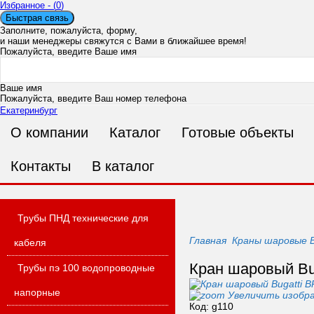
Избранное - (
0
)
Быстрая связь
Заполните, пожалуйста, форму,
и наши менеджеры свяжутся с Вами в ближайшее время!
Пожалуйста, введите Ваше имя
Ваше имя
Пожалуйста, введите Ваш номер телефона
Екатеринбург
О компании
Каталог
Готовые объекты
Ваш номер телефона
Пожалуйста, введите Ваш адрес электронной почты
Ошибка в адресе п
Контакты
В каталог
Ваш E-mail
Пожалуйста, введите Ваше сообщение
Трубы ПНД технические для
Главная
Краны шаровые B
кабеля
Кран шаровый Bug
Трубы пэ 100 водопроводные
Сообщение
напорные
Увеличить изобр
Код:
g110