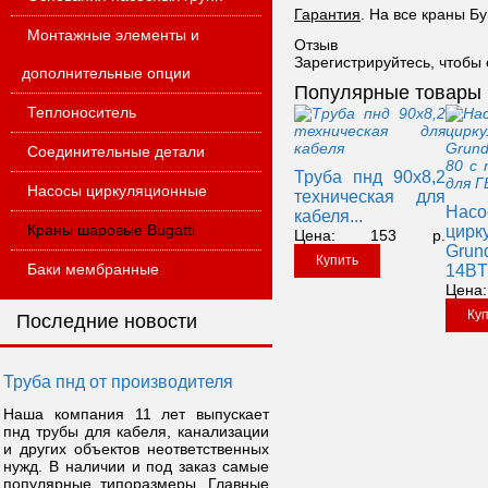
Гарантия
. На все краны Б
Монтажные элементы и
Отзыв
Зарегистрируйтесь, чтобы 
дополнительные опции
Популярные товары
Теплоноситель
Соединительные детали
Труба пнд 90х8,2
Насосы циркуляционные
техническая для
Насо
кабеля...
Краны шаровые Bugatti
цирк
Цена:
153
р.
Gru
Купить
Баки мембранные
14BT 
Цена:
Ку
Последние новости
Труба пнд от производителя
Наша компания 11 лет выпускает
пнд трубы для кабеля, канализации
и других объектов неответственных
нужд. В наличии и под заказ самые
популярные типоразмеры. Главные