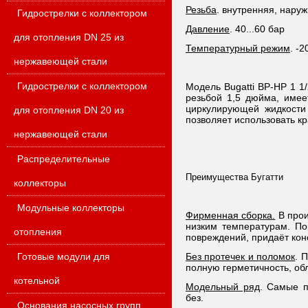
Резьба
. внутренняя, наруж
Гидрострелки с коллектором
Давление
. 40...60 бар
для отопления DN 25 из
Температурный режим
. -2
нержавеющей стали
Гидрострелки с коллектором
Модель Bugatti ВР-НР 1 1
резьбой 1,5 дюйма, имее
циркулирующей жидкости
для отопления DN 20 из
позволяет использовать к
нержавеющей стали
Распределительные
Преимущества Бугатти
коллекторы
Модульные коллекторы
Фирменная сборка.
В прои
низким температурам. По
отопления
повреждений, придаёт кон
Готовые модули для
Без протечек и поломок
. 
полную герметичность, обл
котельной
Модельный ряд
. Самые п
без.
Основания насосных групп