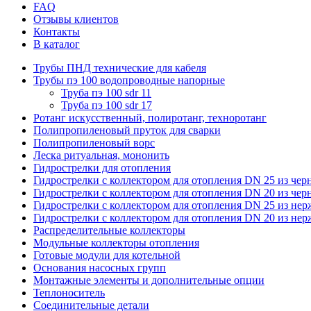
FAQ
Отзывы клиентов
Контакты
В каталог
Трубы ПНД технические для кабеля
Трубы пэ 100 водопроводные напорные
Труба пэ 100 sdr 11
Труба пэ 100 sdr 17
Ротанг искусственный, полиротанг, техноротанг
Полипропиленовый пруток для сварки
Полипропиленовый ворс
Леска ритуальная, мононить
Гидрострелки для отопления
Гидрострелки с коллектором для отопления DN 25 из чер
Гидрострелки с коллектором для отопления DN 20 из чер
Гидрострелки с коллектором для отопления DN 25 из не
Гидрострелки с коллектором для отопления DN 20 из не
Распределительные коллекторы
Модульные коллекторы отопления
Готовые модули для котельной
Основания насосных групп
Монтажные элементы и дополнительные опции
Теплоноситель
Соединительные детали