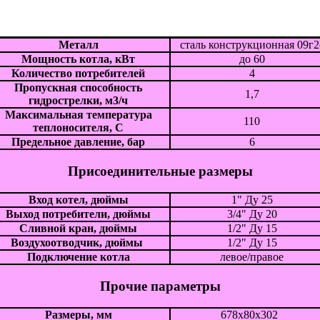
Металл
сталь конструкционная 09г2
Мощность котла, кВт
до 60
Количество потребителей
4
Пропускная способность
1,7
гидрострелки, м3/ч
Максимальная температура
110
теплоносителя, С
Предельное давление, бар
6
Присоединительные размеры
Вход котел, дюймы
1" Ду 25
Выход потребители, дюймы
3/4" Ду 20
Сливной кран, дюймы
1/2" Ду 15
Воздухоотводчик, дюймы
1/2" Ду 15
Подключение котла
левое/правое
Прочие параметры
Размеры, мм
678х80х302