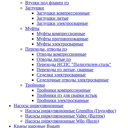
Втулки под фланец пэ
Заглушки
Заглушки компрессионные
Заглушки литые
Заглушки электросварные
Муфты
Муфты компрессионные
Муфты противопожарные
Муфты электросварные
Переходы, отводы пэ
Отводы компрессионные
Отводы литые пэ
Переходы НСПС "Полиэтилен-сталь"
Переходы пэ литые, сварные
Седелки электросварные
Седелочные отводы электросварные
Тройники
Тройники компрессионные
Тройники пэ для сварки встык
Тройники электросварные
Насосы циркуляционные
Насосы циркуляционные Grundfos (Грундфос)
Насосы циркуляционные Valtec (Валтек)
Насосы циркуляционные Wilo (Вило)
Краны шаровые Bugatti