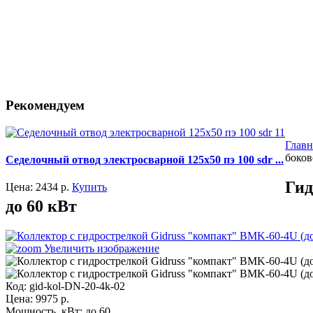
Рекомендуем
Главн
боков
Седелочный отвод электросварной 125x50 пэ 100 sdr ...
Гид
Цена:
2434
р.
Купить
до 60 кВт
Увеличить изображение
Код:
gid-kol-DN-20-4k-02
Цена:
9975
р.
Мощность, кВт:
до 60