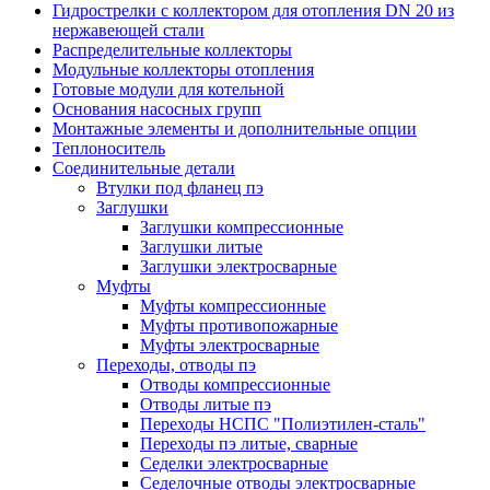
Гидрострелки с коллектором для отопления DN 20 из
нержавеющей стали
Распределительные коллекторы
Модульные коллекторы отопления
Готовые модули для котельной
Основания насосных групп
Монтажные элементы и дополнительные опции
Теплоноситель
Соединительные детали
Втулки под фланец пэ
Заглушки
Заглушки компрессионные
Заглушки литые
Заглушки электросварные
Муфты
Муфты компрессионные
Муфты противопожарные
Муфты электросварные
Переходы, отводы пэ
Отводы компрессионные
Отводы литые пэ
Переходы НСПС "Полиэтилен-сталь"
Переходы пэ литые, сварные
Седелки электросварные
Седелочные отводы электросварные