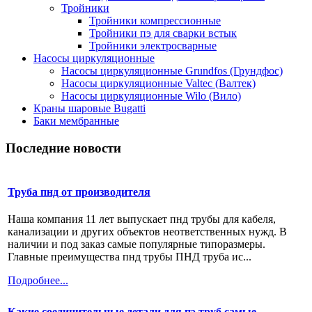
Тройники
Тройники компрессионные
Тройники пэ для сварки встык
Тройники электросварные
Насосы циркуляционные
Насосы циркуляционные Grundfos (Грундфос)
Насосы циркуляционные Valtec (Валтек)
Насосы циркуляционные Wilo (Вило)
Краны шаровые Bugatti
Баки мембранные
Последние новости
Труба пнд от производителя
Наша компания 11 лет выпускает пнд трубы для кабеля,
канализации и других объектов неответственных нужд. В
наличии и под заказ самые популярные типоразмеры.
Главные преимущества пнд трубы ПНД труба ис...
Подробнее...
Какие соединительные детали для пэ труб самые