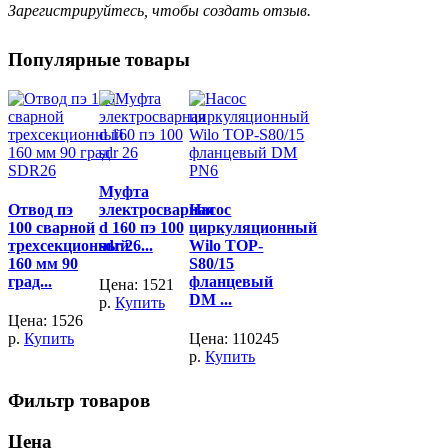
Зарегистрируйтесь, чтобы создать отзыв.
Популярные товары
Муфта
Отвод пэ
электросварная
Насос
100 сварной
d 160 пэ 100
циркуляционный
трехсекционный
sdr 26...
Wilo TOP-
160 мм 90
S80/15
град...
фланцевый
Цена:
1521
DM ...
р.
Купить
Цена:
1526
р.
Купить
Цена:
110245
р.
Купить
Фильтр товаров
Цена