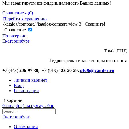
Мы гарантируем конфиденциальность Ваших данных!
Сравнение - (0)
Перейти к сравнению
/katalog/compare/
/katalog/compare/view
3
Сравнить!
Cравнение
П
олисервис
Екатеринбург
Труба ПНД
Гидрострелки и коллекторы отопления
+7 (343)
206-97-39,
+7 (919)
123
-
20-29,
pls96@yandex.ru
Личный кабинет
Вход
Регистрация
В корзине
0
товар(ов)
на сумму -
0
р.
Екатеринбург
О компании