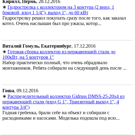
Кирилл, Пермь
, 28.12.2016
✬
Гидрострелка с коллектором на 3 контура (2 вниз, 1
боковой, вход 1 1/4"), выход 1'', до 60 кВт
Гидрострелку решил покупать сразу после того, как заказал
котел. Очень наслышан был про ужасы, котор...
Виталий Гомуль, Екатеринбург
, 17.12.2016
✬
Готовая сборка коллектор из нержавеющей стали до
100кВт, на 5 контуров 1"
Набор практически полный, что очень обрадовало
монтажников. Ребята собирали на следующий день после ...
Гоша
, 09.12.2016
✬
Распределительный коллектор Gidruss DMSS-25-20x4 из
нержавеющей стали (вход G 1", Транзитный выход 1", 4
контура 3/4")
Годная гребенка, брали себе на объект и собирали с
расходниками и насосами. Моделька подошла под всю...