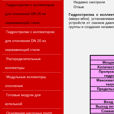
Недавно смотрели
Гидрострелки с коллектором
Отзыв
для отопления DN 25 из
Гидрострелка с колле
(вверх-вбок) устанавлив
нержавеющей стали
устройств от скачков дав
группы и создания незави
Гидрострелки с коллектором
для отопления DN 20 из
нержавеющей стали
Распределительные
Мощно
Количес
коллекторы
Пропуск
гидро
Модульные коллекторы
Максимал
тепл
отопления
Предельн
Готовые модули для
Вход
котельной
Выход по
Сливн
Основания насосных групп