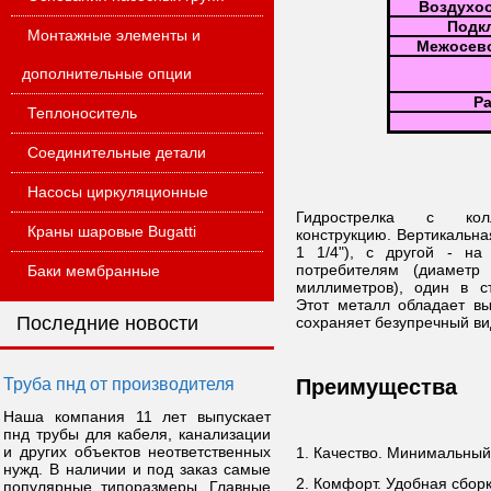
Воздухо
Подк
Монтажные элементы и
Межосево
дополнительные опции
Р
Теплоноситель
Соединительные детали
Насосы циркуляционные
Гидрострелка с ко
Краны шаровые Bugatti
конструкцию. Вертикальна
1 1/4"), с другой - н
потребителям (диаметр
Баки мембранные
миллиметров), один в с
Этот металл обладает вы
Последние новости
сохраняет безупречный ви
Труба пнд от производителя
Преимущества
Наша компания 11 лет выпускает
пнд трубы для кабеля, канализации
и других объектов неответственных
1. Качество. Минимальный
нужд. В наличии и под заказ самые
2. Комфорт. Удобная сбо
популярные типоразмеры. Главные