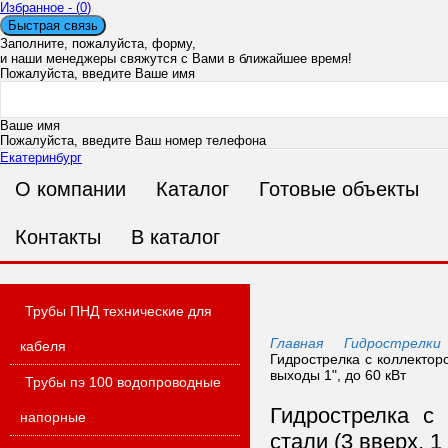
Избранное - (
0
)
Быстрая связь
Заполните, пожалуйста, форму,
и наши менеджеры свяжутся с Вами в ближайшее время!
Пожалуйста, введите Ваше имя
Ваше имя
Пожалуйста, введите Ваш номер телефона
Екатеринбург
О компании
Каталог
Готовые объекты
Ваш номер телефона
Пожалуйста, введите Ваш адрес электронной почты
Ошибка в адресе п
Контакты
В каталог
Ваш E-mail
Пожалуйста, введите Ваше сообщение
Трубы ПНД технические для
Главная
Гидрострелки
кабеля
Гидрострелка с коллекторо
выходы 1", до 60 кВт
Трубы пэ 100 водопроводные
Сообщение
Гидрострелка с
напорные
стали (3 вверх, 1