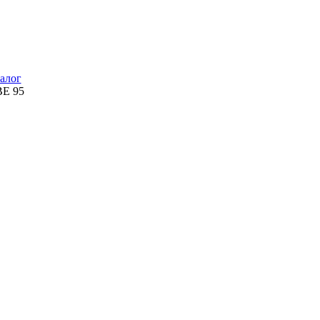
алог
BE 95