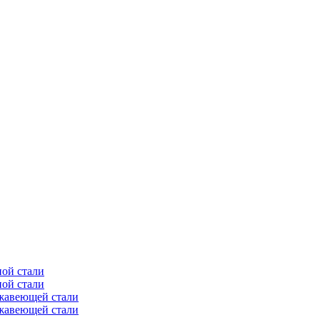
ной стали
ной стали
ржавеющей стали
ржавеющей стали