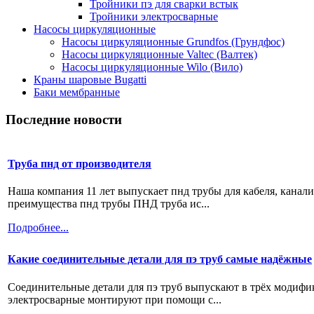
Тройники пэ для сварки встык
Тройники электросварные
Насосы циркуляционные
Насосы циркуляционные Grundfos (Грундфос)
Насосы циркуляционные Valtec (Валтек)
Насосы циркуляционные Wilo (Вило)
Краны шаровые Bugatti
Баки мембранные
Последние новости
Труба пнд от производителя
Наша компания 11 лет выпускает пнд трубы для кабеля, канал
преимущества пнд трубы ПНД труба ис...
Подробнее...
Какие соединительные детали для пэ труб самые надёжные
Соединительные детали для пэ труб выпускают в трёх модифи
электросварные монтируют при помощи с...