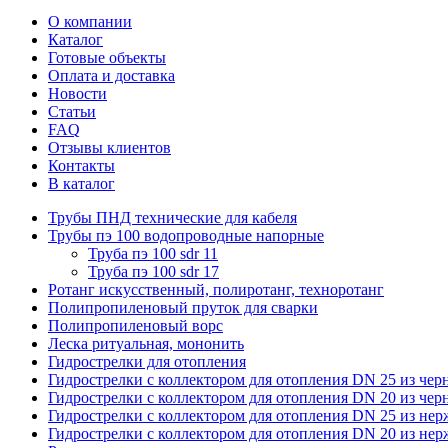
О компании
Каталог
Готовые объекты
Оплата и доставка
Новости
Статьи
FAQ
Отзывы клиентов
Контакты
В каталог
Трубы ПНД технические для кабеля
Трубы пэ 100 водопроводные напорные
Труба пэ 100 sdr 11
Труба пэ 100 sdr 17
Ротанг искусственный, полиротанг, техноротанг
Полипропиленовый пруток для сварки
Полипропиленовый ворс
Леска ритуальная, мононить
Гидрострелки для отопления
Гидрострелки с коллектором для отопления DN 25 из чер
Гидрострелки с коллектором для отопления DN 20 из чер
Гидрострелки с коллектором для отопления DN 25 из не
Гидрострелки с коллектором для отопления DN 20 из не