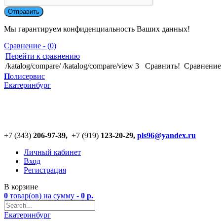
Мы гарантируем конфиденциальность Ваших данных!
Сравнение - (0)
Перейти к сравнению
/katalog/compare/
/katalog/compare/view
3
Сравнить!
Cравнение
П
олисервис
Екатеринбург
+7 (343)
206-97-39,
+7 (919)
123
-
20-29,
pls96@yandex.ru
Личный кабинет
Вход
Регистрация
В корзине
0
товар(ов)
на сумму -
0
р.
Екатеринбург