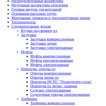
Распределительные коллекторы
Модульные коллекторы отопления
Готовые модули для котельной
Основания насосных групп
Монтажные элементы и дополнительные опции
Теплоноситель
Соединительные детали
Втулки под фланец пэ
Заглушки
Заглушки компрессионные
Заглушки литые
Заглушки электросварные
Муфты
Муфты компрессионные
Муфты противопожарные
Муфты электросварные
Переходы, отводы пэ
Отводы компрессионные
Отводы литые пэ
Переходы НСПС "Полиэтилен-сталь"
Переходы пэ литые, сварные
Седелки электросварные
Седелочные отводы электросварные
Тройники
Тройники компрессионные