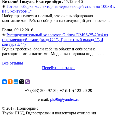
Виталий Гомуль, Екатеринбург
, 17.12.2016
✬
Готовая сборка коллектор из нержавеющей стали до 100кВт,
на 5 контуров 1"
Набор практически полный, что очень обрадовало
монтажников. Ребята собирали на следующий день после ...
Гоша
, 09.12.2016
✬
Распределительный коллектор Gidruss DMSS-25-20x4 из
нержавеющей стали (вход G 1", Транзитный выход 1", 4
контура 3/4")
Годная гребенка, брали себе на объект и собирали с
расходниками и насосами. Моделька подошла под всю...
Все отзывы
Перейти в каталог
+7 (343) 206-97-39, +7 (919) 123-20-29
e-mail:
pls96@yandex.ru
© 2017. Полисервиc
Трубы ПНД, Гидрострелки и коллекторы отопления