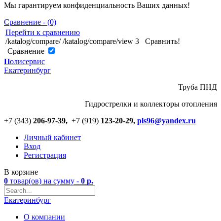
Мы гарантируем конфиденциальность Ваших данных!
Сравнение - (0)
Перейти к сравнению
/katalog/compare/
/katalog/compare/view
3
Сравнить!
Cравнение
П
олисервис
Екатеринбург
Труба ПНД
Гидрострелки и коллекторы отопления
+7 (343)
206-97-39,
+7 (919)
123
-
20-29,
pls96@yandex.ru
Личный кабинет
Вход
Регистрация
В корзине
0
товар(ов)
на сумму -
0
р.
Екатеринбург
О компании