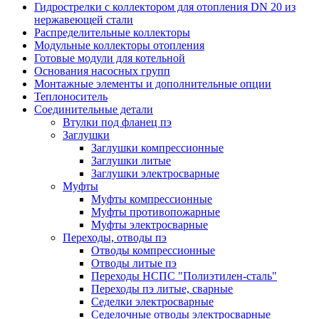
Гидрострелки с коллектором для отопления DN 20 из
нержавеющей стали
Распределительные коллекторы
Модульные коллекторы отопления
Готовые модули для котельной
Основания насосных групп
Монтажные элементы и дополнительные опции
Теплоноситель
Соединительные детали
Втулки под фланец пэ
Заглушки
Заглушки компрессионные
Заглушки литые
Заглушки электросварные
Муфты
Муфты компрессионные
Муфты противопожарные
Муфты электросварные
Переходы, отводы пэ
Отводы компрессионные
Отводы литые пэ
Переходы НСПС "Полиэтилен-сталь"
Переходы пэ литые, сварные
Седелки электросварные
Седелочные отводы электросварные