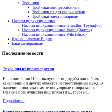
Тройники
Тройники компрессионные
Тройники пэ для сварки встык
Тройники электросварные
Насосы циркуляционные
Насосы циркуляционные Grundfos (Грундфос)
Насосы циркуляционные Valtec (Валтек)
Насосы циркуляционные Wilo (Вило)
Краны шаровые Bugatti
Баки мембранные
Последние новости
Труба пнд от производителя
Наша компания 11 лет выпускает пнд трубы для кабеля,
канализации и других объектов неответственных нужд. В
наличии и под заказ самые популярные типоразмеры.
Главные преимущества пнд трубы ПНД труба ис...
Подробнее...
Какие соединительные детали для пэ труб самые