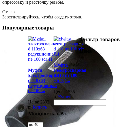
опрессовку и рассточку резьбы.
Отзыв
Зарегистрируйтесь, чтобы создать отзыв.
Популярные товары
Фильтр товаров
Цена
Муфта
Муфта
электросварная
электросварная
d 110 пэ 100
d 110х63
sdr 7,4...
редукционная
пэ 100 ...
Цена:
1535
р.
Купить
Цена:
2392
р.
Купить
Мощность, кВт