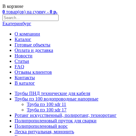
В корзине
0
товар(ов)
на сумму -
0
р.
Екатеринбург
О компании
Каталог
Готовые объекты
Оплата и доставка
Новости
Статьи
FAQ
Отзывы клиентов
Контакты
В каталог
Трубы ПНД технические для кабеля
Трубы пэ 100 водопроводные напорные
Труба пэ 100 sdr 11
Труба пэ 100 sdr 17
Ротанг искусственный, полиротанг, техноротанг
Полипропиленовый пруток для сварки
Полипропиленовый ворс
Леска ритуальная, мононить