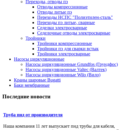
Переходы, отводы пэ
Отводы компрессионные
Отводы литые пэ
Переходы НСПС "Полиэтилен-сталь"
Переходы пэ литые, сварные
Седелки электросварные
Седелочные отводы электросварные
Тройники
Тройники компрессионные
Тройники пэ для сварки встык
Тройники электросварные
Насосы циркуляционные
Насосы циркуляционные Grundfos (Грундфос)
Насосы циркуляционные Valtec (Валтек)
Насосы циркуляционные Wilo (Вило)
Краны шаровые Bugatti
Баки мембранные
Последние новости
Труба пнд от производителя
Наша компания 11 лет выпускает пнд трубы для кабеля,