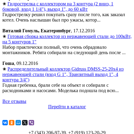
✬
Гидрострелка с коллектором на 3 контура (2 вниз, 1
боковой, вход 1 1/4"), выход 1'', до 60 кВт
Гидрострелку решил покупать сразу после того, как заказал
котел. Очень наслышан был про ужасы, котор...
Виталий Гомуль, Екатеринбург
, 17.12.2016
✬
Готовая сборка коллектор из нержавеющей стали до 100кВт,
на 5 контуров 1"
Набор практически полный, что очень обрадовало
монтажников. Ребята собирали на следующий день после ...
Гоша
, 09.12.2016
✬
Распределительный коллектор Gidruss DMSS-25-20x4 из
нержавеющей стали (вход G 1", Транзитный выход 1", 4
контура 3/4")
Годная гребенка, брали себе на объект и собирали с
расходниками и насосами. Моделька подошла под всю...
Все отзывы
Перейти в каталог
+7 (343) 206-97-39, +7 (919) 123-20-29