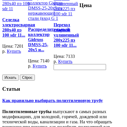
Цена
Седелка
электросварная
Переход
Распределительный
280x40 пэ
сварной
коллектор
100 sdr 11...
удлиненный
Gidruss
280x225 пэ
DMSS-25-
100 sdr 11...
Цена:
7201
20x5 и...
р.
Купить
Цена:
7133
Цена:
7140
р.
Купить
р.
Купить
Статьи
Как правильно выбирать полиэтиленовую трубу
Полиэтиленовые трубы
выпускают в самых разных
модификациях, для холодной, горячей, дождевой или
технической воды, канализации и газа. На что обращать
внимание при покупке, как подобрать подходящий вар