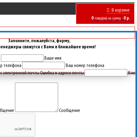
В корзине
0
0
р.
товар(ов)
на сумму -
Заполните, пожалуйста, форму,
менеджеры свяжутся с Вами в ближайшее время!
Ваше имя
ер телефона
Ваш номер телефона
ес электронной почты
Ошибка в адресе почты
Ваш
общение
Сообщение