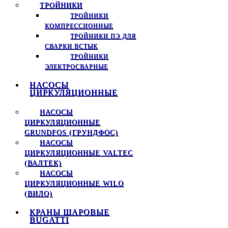
ТРОЙНИКИ
ТРОЙНИКИ
КОМПРЕССИОННЫЕ
ТРОЙНИКИ ПЭ ДЛЯ
СВАРКИ ВСТЫК
ТРОЙНИКИ
ЭЛЕКТРОСВАРНЫЕ
НАСОСЫ
ЦИРКУЛЯЦИОННЫЕ
НАСОСЫ
ЦИРКУЛЯЦИОННЫЕ
GRUNDFOS (ГРУНДФОС)
НАСОСЫ
ЦИРКУЛЯЦИОННЫЕ VALTEC
(ВАЛТЕК)
НАСОСЫ
ЦИРКУЛЯЦИОННЫЕ WILO
(ВИЛО)
КРАНЫ ШАРОВЫЕ
BUGATTI