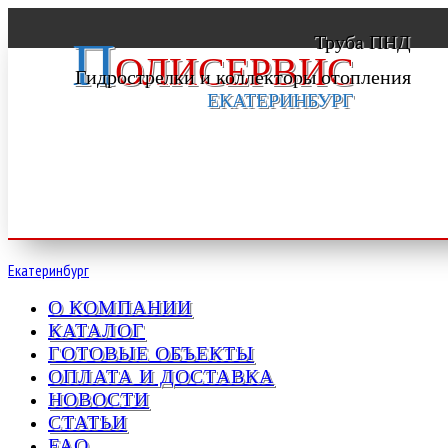
Труба ПНД
П
ОЛИСЕРВИС
Гидрострелки и коллекторы отопления
ЕКАТЕРИНБУРГ
Екатеринбург
О КОМПАНИИ
КАТАЛОГ
ГОТОВЫЕ ОБЪЕКТЫ
ОПЛАТА И ДОСТАВКА
НОВОСТИ
СТАТЬИ
FAQ