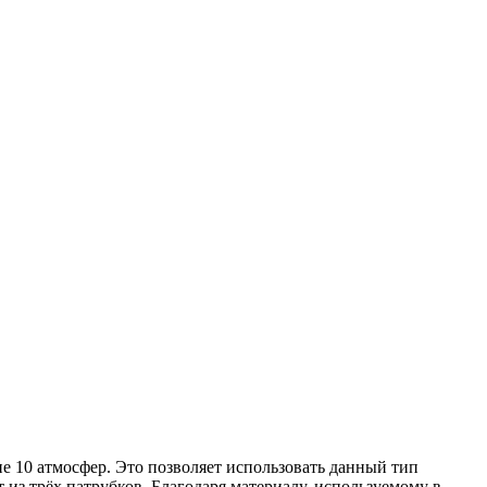
е 10 атмосфер. Это позволяет использовать данный тип
из трёх патрубков. Благодаря материалу, используемому в