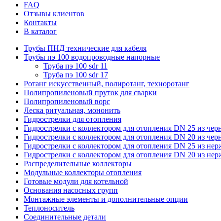
FAQ
Отзывы клиентов
Контакты
В каталог
Трубы ПНД технические для кабеля
Трубы пэ 100 водопроводные напорные
Труба пэ 100 sdr 11
Труба пэ 100 sdr 17
Ротанг искусственный, полиротанг, техноротанг
Полипропиленовый пруток для сварки
Полипропиленовый ворс
Леска ритуальная, мононить
Гидрострелки для отопления
Гидрострелки с коллектором для отопления DN 25 из чер
Гидрострелки с коллектором для отопления DN 20 из чер
Гидрострелки с коллектором для отопления DN 25 из не
Гидрострелки с коллектором для отопления DN 20 из не
Распределительные коллекторы
Модульные коллекторы отопления
Готовые модули для котельной
Основания насосных групп
Монтажные элементы и дополнительные опции
Теплоноситель
Соединительные детали