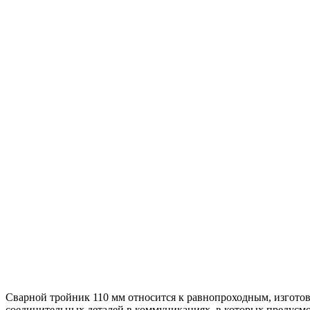
Сварной тройник 110 мм относится к равнопроходным, изготовл
соединительных деталей в коммуникациях, в которых предусмо