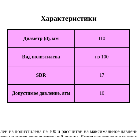
Характеристики
Диаметр (d), мм
110
Вид полиэтилена
пэ 100
SDR
17
Допустимое давление, атм
10
ен из полиэтилена пэ 100 и рассчитан на максимальное давлени
трен монтаж дополнительной линии. Литая конструкция состоит 