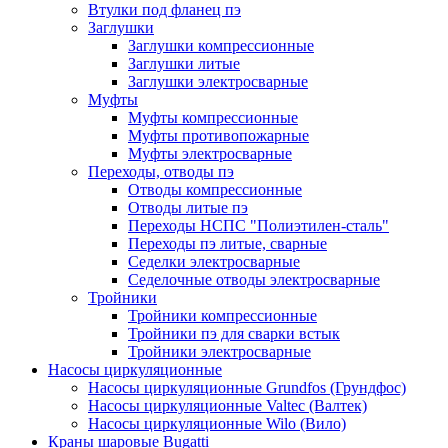
Втулки под фланец пэ
Заглушки
Заглушки компрессионные
Заглушки литые
Заглушки электросварные
Муфты
Муфты компрессионные
Муфты противопожарные
Муфты электросварные
Переходы, отводы пэ
Отводы компрессионные
Отводы литые пэ
Переходы НСПС "Полиэтилен-сталь"
Переходы пэ литые, сварные
Седелки электросварные
Седелочные отводы электросварные
Тройники
Тройники компрессионные
Тройники пэ для сварки встык
Тройники электросварные
Насосы циркуляционные
Насосы циркуляционные Grundfos (Грундфос)
Насосы циркуляционные Valtec (Валтек)
Насосы циркуляционные Wilo (Вило)
Краны шаровые Bugatti