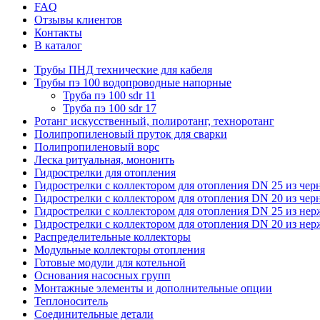
FAQ
Отзывы клиентов
Контакты
В каталог
Трубы ПНД технические для кабеля
Трубы пэ 100 водопроводные напорные
Труба пэ 100 sdr 11
Труба пэ 100 sdr 17
Ротанг искусственный, полиротанг, техноротанг
Полипропиленовый пруток для сварки
Полипропиленовый ворс
Леска ритуальная, мононить
Гидрострелки для отопления
Гидрострелки с коллектором для отопления DN 25 из чер
Гидрострелки с коллектором для отопления DN 20 из чер
Гидрострелки с коллектором для отопления DN 25 из не
Гидрострелки с коллектором для отопления DN 20 из не
Распределительные коллекторы
Модульные коллекторы отопления
Готовые модули для котельной
Основания насосных групп
Монтажные элементы и дополнительные опции
Теплоноситель
Соединительные детали