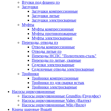
Втулки под фланец пэ
Заглушки
Заглушки компрессионные
Заглушки литые
Заглушки электросварные
Муфты
Муфты компрессионные
Муфты противопожарные
Муфты электросварные
Переходы, отводы пэ
Отводы компрессионные
Отводы литые пэ
Переходы НСПС "Полиэтилен-сталь"
Переходы пэ литые, сварные
Седелки электросварные
Седелочные отводы электросварные
Тройники
Тройники компрессионные
Тройники пэ для сварки встык
Тройники электросварные
Насосы циркуляционные
Насосы циркуляционные Grundfos (Грундфос)
Насосы циркуляционные Valtec (Валтек)
Насосы циркуляционные Wilo (Вило)
Краны шаровые Bugatti