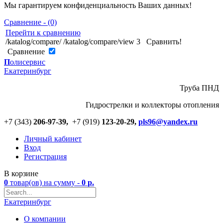
Мы гарантируем конфиденциальность Ваших данных!
Сравнение - (0)
Перейти к сравнению
/katalog/compare/
/katalog/compare/view
3
Сравнить!
Cравнение
П
олисервис
Екатеринбург
Труба ПНД
Гидрострелки и коллекторы отопления
+7 (343)
206-97-39,
+7 (919)
123
-
20-29,
pls96@yandex.ru
Личный кабинет
Вход
Регистрация
В корзине
0
товар(ов)
на сумму -
0
р.
Екатеринбург
О компании