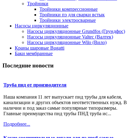
Тройники
Тройники компрессионные
Тройники пэ для сварки встык
Тройники электросварные
Насосы циркуляционные
Насосы циркуляционные Grundfos (Грундфос)
Насосы циркуляционные Valtec (Валтек)
Насосы циркуляционные Wilo (Вило)
Краны шаровые Bugatti
Баки мембранные
Последние новости
Труба пнд от производителя
Наша компания 11 лет выпускает пнд трубы для кабеля,
канализации и других объектов неответственных нужд. В
наличии и под заказ самые популярные типоразмеры.
Главные преимущества пнд трубы ПНД труба ис...
Подробнее...
Какие соединительные детали для пэ труб самые