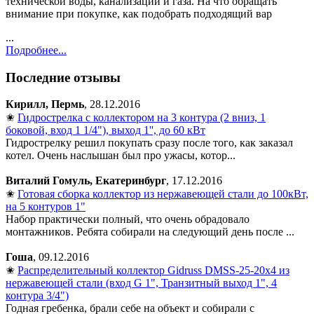
технической воды, канализации и газа. На что обращать
внимание при покупке, как подобрать подходящий вар
...
Подробнее...
Последние отзывы
Кирилл, Пермь
, 28.12.2016
✬
Гидрострелка с коллектором на 3 контура (2 вниз, 1
боковой, вход 1 1/4"), выход 1'', до 60 кВт
Гидрострелку решил покупать сразу после того, как заказал
котел. Очень наслышан был про ужасы, котор...
Виталий Гомуль, Екатеринбург
, 17.12.2016
✬
Готовая сборка коллектор из нержавеющей стали до 100кВт,
на 5 контуров 1"
Набор практически полный, что очень обрадовало
монтажников. Ребята собирали на следующий день после ...
Гоша
, 09.12.2016
✬
Распределительный коллектор Gidruss DMSS-25-20x4 из
нержавеющей стали (вход G 1", Транзитный выход 1", 4
контура 3/4")
Годная гребенка, брали себе на объект и собирали с