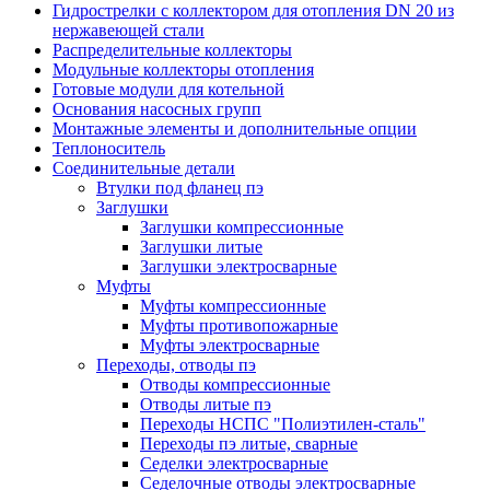
Гидрострелки с коллектором для отопления DN 20 из
нержавеющей стали
Распределительные коллекторы
Модульные коллекторы отопления
Готовые модули для котельной
Основания насосных групп
Монтажные элементы и дополнительные опции
Теплоноситель
Соединительные детали
Втулки под фланец пэ
Заглушки
Заглушки компрессионные
Заглушки литые
Заглушки электросварные
Муфты
Муфты компрессионные
Муфты противопожарные
Муфты электросварные
Переходы, отводы пэ
Отводы компрессионные
Отводы литые пэ
Переходы НСПС "Полиэтилен-сталь"
Переходы пэ литые, сварные
Седелки электросварные
Седелочные отводы электросварные